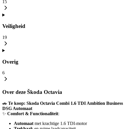
15
Veiligheid
19
Overig
6
Over deze Škoda Octavia
🚗
Te koop: Skoda Octavia Combi 1.6 TDI Ambition Business
DSG Automaat
✨
Comfort & Functionaliteit
:
Automaat
met krachtige 1.6 TDI-motor
Trekhaak
en ruime laadcapaciteit