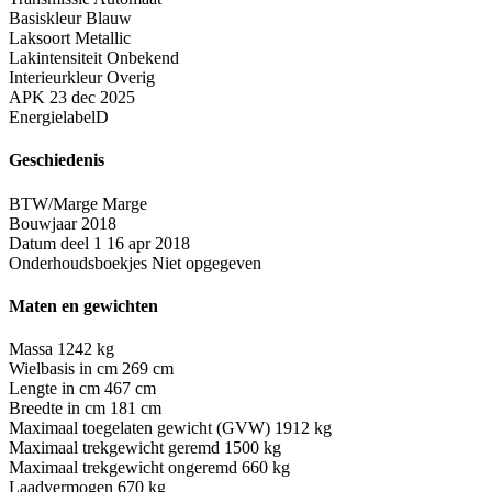
Basiskleur
Blauw
Laksoort
Metallic
Lakintensiteit
Onbekend
Interieurkleur
Overig
APK
23 dec 2025
Energielabel
D
Geschiedenis
BTW/Marge
Marge
Bouwjaar
2018
Datum deel 1
16 apr 2018
Onderhoudsboekjes
Niet opgegeven
Maten en gewichten
Massa
1242 kg
Wielbasis in cm
269 cm
Lengte in cm
467 cm
Breedte in cm
181 cm
Maximaal toegelaten gewicht (GVW)
1912 kg
Maximaal trekgewicht geremd
1500 kg
Maximaal trekgewicht ongeremd
660 kg
Laadvermogen
670 kg