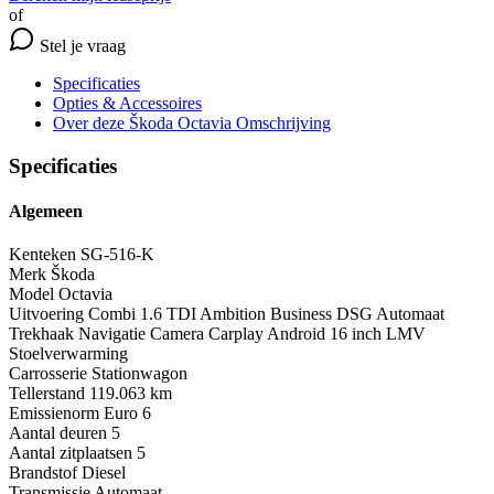
of
Stel je vraag
Specificaties
Opties
& Accessoires
Over deze Škoda Octavia
Omschrijving
Specificaties
Algemeen
Kenteken
SG-516-K
Merk
Škoda
Model
Octavia
Uitvoering
Combi 1.6 TDI Ambition Business DSG Automaat
Trekhaak Navigatie Camera Carplay Android 16 inch LMV
Stoelverwarming
Carrosserie
Stationwagon
Tellerstand
119.063 km
Emissienorm
Euro 6
Aantal deuren
5
Aantal zitplaatsen
5
Brandstof
Diesel
Transmissie
Automaat