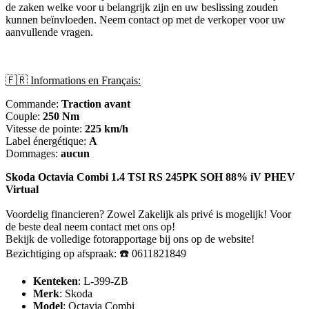
de zaken welke voor u belangrijk zijn en uw beslissing zouden
kunnen beïnvloeden. Neem contact op met de verkoper voor uw
aanvullende vragen.
🇫🇷 Informations en Français:
Commande:
Traction avant
Couple:
250 Nm
Vitesse de pointe:
225 km/h
Label énergétique:
A
Dommages:
aucun
Skoda Octavia Combi 1.4 TSI RS 245PK SOH 88% iV PHEV
Virtual
Voordelig financieren? Zowel Zakelijk als privé is mogelijk! Voor
de beste deal neem contact met ons op!
Bekijk de volledige fotorapportage bij ons op de website!
Bezichtiging op afspraak: ☎️ 0611821849
Kenteken
: L-399-ZB
Merk
: Skoda
Model
: Octavia Combi