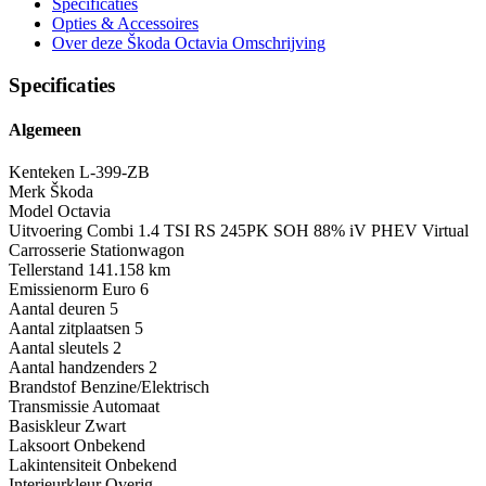
Specificaties
Opties
& Accessoires
Over deze Škoda Octavia
Omschrijving
Specificaties
Algemeen
Kenteken
L-399-ZB
Merk
Škoda
Model
Octavia
Uitvoering
Combi 1.4 TSI RS 245PK SOH 88% iV PHEV Virtual
Carrosserie
Stationwagon
Tellerstand
141.158 km
Emissienorm
Euro 6
Aantal deuren
5
Aantal zitplaatsen
5
Aantal sleutels
2
Aantal handzenders
2
Brandstof
Benzine/Elektrisch
Transmissie
Automaat
Basiskleur
Zwart
Laksoort
Onbekend
Lakintensiteit
Onbekend
Interieurkleur
Overig