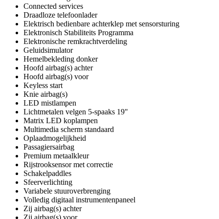
Connected services
Draadloze telefoonlader
Elektrisch bedienbare achterklep met sensorsturing
Elektronisch Stabiliteits Programma
Elektronische remkrachtverdeling
Geluidsimulator
Hemelbekleding donker
Hoofd airbag(s) achter
Hoofd airbag(s) voor
Keyless start
Knie airbag(s)
LED mistlampen
Lichtmetalen velgen 5-spaaks 19"
Matrix LED koplampen
Multimedia scherm standaard
Oplaadmogelijkheid
Passagiersairbag
Premium metaalkleur
Rijstrooksensor met correctie
Schakelpaddles
Sfeerverlichting
Variabele stuuroverbrenging
Volledig digitaal instrumentenpaneel
Zij airbag(s) achter
Zij airbag(s) voor