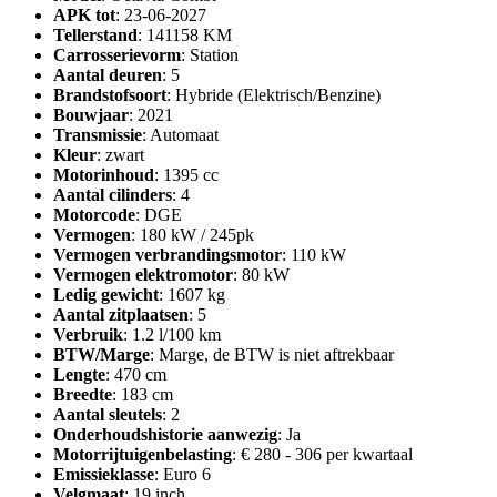
APK tot
: 23-06-2027
Tellerstand
: 141158 KM
Carrosserievorm
: Station
Aantal deuren
: 5
Brandstofsoort
: Hybride (Elektrisch/Benzine)
Bouwjaar
: 2021
Transmissie
: Automaat
Kleur
: zwart
Motorinhoud
: 1395 cc
Aantal cilinders
: 4
Motorcode
: DGE
Vermogen
: 180 kW / 245pk
Vermogen verbrandingsmotor
: 110 kW
Vermogen elektromotor
: 80 kW
Ledig gewicht
: 1607 kg
Aantal zitplaatsen
: 5
Verbruik
: 1.2 l/100 km
BTW/Marge
: Marge, de BTW is niet aftrekbaar
Lengte
: 470 cm
Breedte
: 183 cm
Aantal sleutels
: 2
Onderhoudshistorie aanwezig
: Ja
Motorrijtuigenbelasting
: € 280 - 306 per kwartaal
Emissieklasse
: Euro 6
Velgmaat
: 19 inch