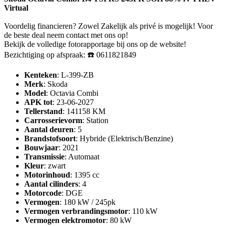
Virtual
Voordelig financieren? Zowel Zakelijk als privé is mogelijk! Voor
de beste deal neem contact met ons op!
Bekijk de volledige fotorapportage bij ons op de website!
Bezichtiging op afspraak: ☎️ 0611821849
Kenteken
: L-399-ZB
Merk
: Skoda
Model
: Octavia Combi
APK tot
: 23-06-2027
Tellerstand
: 141158 KM
Carrosserievorm
: Station
Aantal deuren
: 5
Brandstofsoort
: Hybride (Elektrisch/Benzine)
Bouwjaar
: 2021
Transmissie
: Automaat
Kleur
: zwart
Motorinhoud
: 1395 cc
Aantal cilinders
: 4
Motorcode
: DGE
Vermogen
: 180 kW / 245pk
Vermogen verbrandingsmotor
: 110 kW
Vermogen elektromotor
: 80 kW