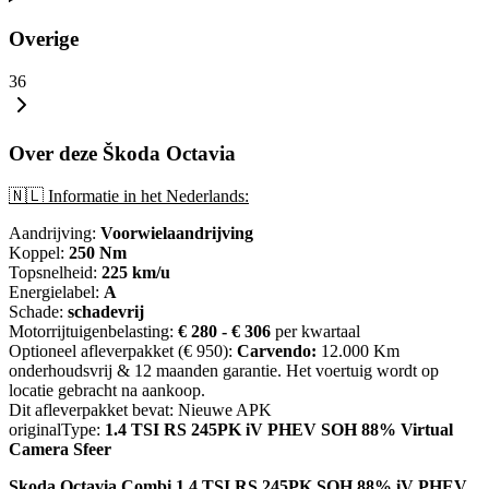
Overige
36
Over deze Škoda Octavia
🇳🇱 Informatie in het Nederlands:
Aandrijving:
Voorwielaandrijving
Koppel:
250 Nm
Topsnelheid:
225 km/u
Energielabel:
A
Schade:
schadevrij
Motorrijtuigenbelasting:
€ 280 - € 306
per kwartaal
Optioneel afleverpakket (€ 950):
Carvendo:
12.000 Km
onderhoudsvrij & 12 maanden garantie. Het voertuig wordt op
locatie gebracht na aankoop.
Dit afleverpakket bevat: Nieuwe APK
originalType:
1.4 TSI RS 245PK iV PHEV SOH 88% Virtual
Camera Sfeer
Skoda Octavia Combi 1.4 TSI RS 245PK SOH 88% iV PHEV