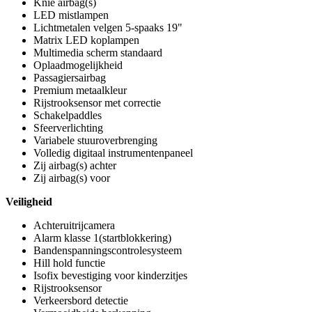
Knie airbag(s)
LED mistlampen
Lichtmetalen velgen 5-spaaks 19"
Matrix LED koplampen
Multimedia scherm standaard
Oplaadmogelijkheid
Passagiersairbag
Premium metaalkleur
Rijstrooksensor met correctie
Schakelpaddles
Sfeerverlichting
Variabele stuuroverbrenging
Volledig digitaal instrumentenpaneel
Zij airbag(s) achter
Zij airbag(s) voor
Veiligheid
Achteruitrijcamera
Alarm klasse 1(startblokkering)
Bandenspanningscontrolesysteem
Hill hold functie
Isofix bevestiging voor kinderzitjes
Rijstrooksensor
Verkeersbord detectie