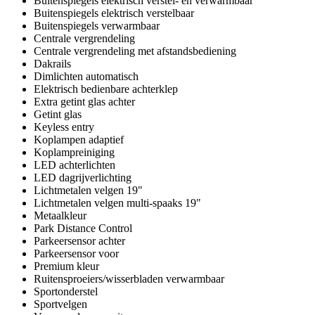
Buitenspiegels elektrisch verstel- en verwarmbaar
Buitenspiegels elektrisch verstelbaar
Buitenspiegels verwarmbaar
Centrale vergrendeling
Centrale vergrendeling met afstandsbediening
Dakrails
Dimlichten automatisch
Elektrisch bedienbare achterklep
Extra getint glas achter
Getint glas
Keyless entry
Koplampen adaptief
Koplampreiniging
LED achterlichten
LED dagrijverlichting
Lichtmetalen velgen 19"
Lichtmetalen velgen multi-spaaks 19"
Metaalkleur
Park Distance Control
Parkeersensor achter
Parkeersensor voor
Premium kleur
Ruitensproeiers/wisserbladen verwarmbaar
Sportonderstel
Sportvelgen