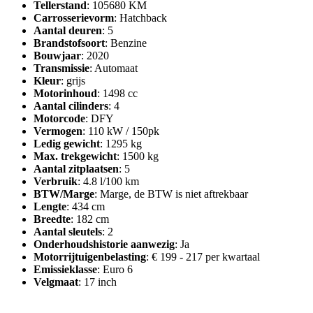
Tellerstand
: 105680 KM
Carrosserievorm
: Hatchback
Aantal deuren
: 5
Brandstofsoort
: Benzine
Bouwjaar
: 2020
Transmissie
: Automaat
Kleur
: grijs
Motorinhoud
: 1498 cc
Aantal cilinders
: 4
Motorcode
: DFY
Vermogen
: 110 kW / 150pk
Ledig gewicht
: 1295 kg
Max. trekgewicht
: 1500 kg
Aantal zitplaatsen
: 5
Verbruik
: 4.8 l/100 km
BTW/Marge
: Marge, de BTW is niet aftrekbaar
Lengte
: 434 cm
Breedte
: 182 cm
Aantal sleutels
: 2
Onderhoudshistorie aanwezig
: Ja
Motorrijtuigenbelasting
: € 199 - 217 per kwartaal
Emissieklasse
: Euro 6
Velgmaat
: 17 inch