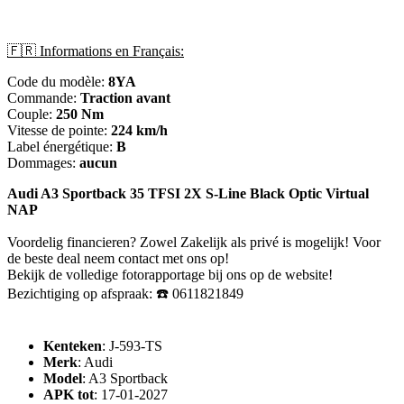
🇫🇷 Informations en Français:
Code du modèle:
8YA
Commande:
Traction avant
Couple:
250 Nm
Vitesse de pointe:
224 km/h
Label énergétique:
B
Dommages:
aucun
Audi A3 Sportback 35 TFSI 2X S-Line Black Optic Virtual
NAP
Voordelig financieren? Zowel Zakelijk als privé is mogelijk! Voor
de beste deal neem contact met ons op!
Bekijk de volledige fotorapportage bij ons op de website!
Bezichtiging op afspraak: ☎️ 0611821849
Kenteken
: J-593-TS
Merk
: Audi
Model
: A3 Sportback
APK tot
: 17-01-2027