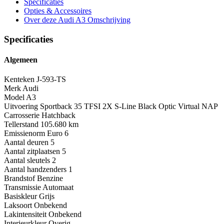
Specificaties
Opties
& Accessoires
Over deze Audi A3
Omschrijving
Specificaties
Algemeen
Kenteken
J-593-TS
Merk
Audi
Model
A3
Uitvoering
Sportback 35 TFSI 2X S-Line Black Optic Virtual NAP
Carrosserie
Hatchback
Tellerstand
105.680 km
Emissienorm
Euro 6
Aantal deuren
5
Aantal zitplaatsen
5
Aantal sleutels
2
Aantal handzenders
1
Brandstof
Benzine
Transmissie
Automaat
Basiskleur
Grijs
Laksoort
Onbekend
Lakintensiteit
Onbekend
Interieurkleur
Overig