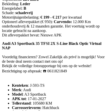
Bekleding:
Leder
Energielabel:
B
Schade:
schadevrij
Motorrijtuigenbelasting:
€ 199 - € 217
per kwartaal
Optioneel afleverpakket (€ 950):
Carvendo:
12.000 Km
onderhoudsvrij & 12 maanden garantie. Het voertuig wordt op
locatie gebracht na aankoop.
Dit afleverpakket bevat: Nieuwe APK
Audi A3 Sportback 35 TFSI 2X S-Line Black Optic Virtual
NAP
Voordelig financieren? Zowel Zakelijk als privé is mogelijk! Voor
de beste deal neem contact met ons op!
Bekijk de volledige fotorapportage bij ons op de website!
Bezichtiging op afspraak: ☎️ 0611821849
Kenteken
: J-593-TS
Merk
: Audi
Model
: A3 Sportback
APK tot
: 17-01-2027
Tellerstand
: 105680 KM
Carrosserievorm
: Hatchback