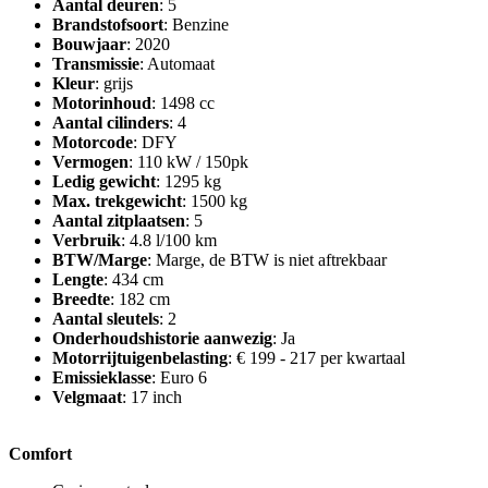
Aantal deuren
: 5
Brandstofsoort
: Benzine
Bouwjaar
: 2020
Transmissie
: Automaat
Kleur
: grijs
Motorinhoud
: 1498 cc
Aantal cilinders
: 4
Motorcode
: DFY
Vermogen
: 110 kW / 150pk
Ledig gewicht
: 1295 kg
Max. trekgewicht
: 1500 kg
Aantal zitplaatsen
: 5
Verbruik
: 4.8 l/100 km
BTW/Marge
: Marge, de BTW is niet aftrekbaar
Lengte
: 434 cm
Breedte
: 182 cm
Aantal sleutels
: 2
Onderhoudshistorie aanwezig
: Ja
Motorrijtuigenbelasting
: € 199 - 217 per kwartaal
Emissieklasse
: Euro 6
Velgmaat
: 17 inch
Comfort