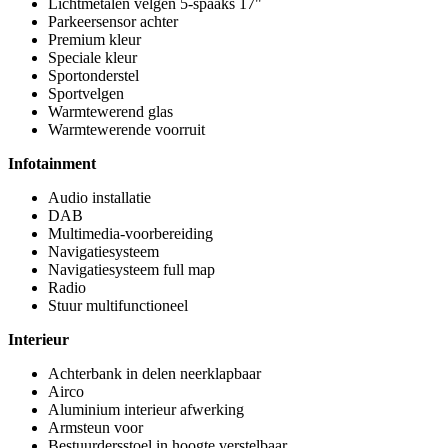
Lichtmetalen velgen 5-spaaks 17"
Parkeersensor achter
Premium kleur
Speciale kleur
Sportonderstel
Sportvelgen
Warmtewerend glas
Warmtewerende voorruit
Infotainment
Audio installatie
DAB
Multimedia-voorbereiding
Navigatiesysteem
Navigatiesysteem full map
Radio
Stuur multifunctioneel
Interieur
Achterbank in delen neerklapbaar
Airco
Aluminium interieur afwerking
Armsteun voor
Bestuurdersstoel in hoogte verstelbaar