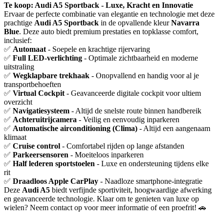
Te koop: Audi A5 Sportback - Luxe, Kracht en Innovatie
Ervaar de perfecte combinatie van elegantie en technologie met deze
prachtige
Audi A5 Sportback
in de opvallende kleur
Navarra
Blue
. Deze auto biedt premium prestaties en topklasse comfort,
inclusief:
✅
Automaat
- Soepele en krachtige rijervaring
✅
Full LED-verlichting
- Optimale zichtbaarheid en moderne
uitstraling
✅
Wegklapbare trekhaak
- Onopvallend en handig voor al je
transportbehoeften
✅
Virtual Cockpit
- Geavanceerde digitale cockpit voor ultiem
overzicht
✅
Navigatiesysteem
- Altijd de snelste route binnen handbereik
✅
Achteruitrijcamera
- Veilig en eenvoudig inparkeren
✅
Automatische airconditioning (Clima)
- Altijd een aangenaam
klimaat
✅
Cruise control
- Comfortabel rijden op lange afstanden
✅
Parkeersensoren
- Moeiteloos inparkeren
✅
Half lederen sportstoelen
- Luxe en ondersteuning tijdens elke
rit
✅
Draadloos Apple CarPlay
- Naadloze smartphone-integratie
Deze
Audi A5
biedt verfijnde sportiviteit, hoogwaardige afwerking
en geavanceerde technologie. Klaar om te genieten van luxe op
wielen? Neem contact op voor meer informatie of een proefrit! 🚗