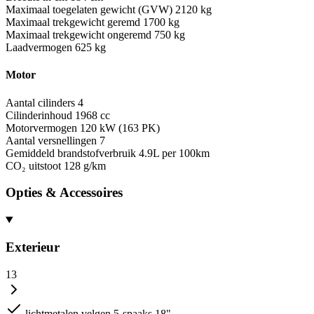
Maximaal toegelaten gewicht (GVW)
2120 kg
Maximaal trekgewicht geremd
1700 kg
Maximaal trekgewicht ongeremd
750 kg
Laadvermogen
625 kg
Motor
Aantal cilinders
4
Cilinderinhoud
1968 cc
Motorvermogen
120 kW (163 PK)
Aantal versnellingen
7
Gemiddeld brandstofverbruik
4.9L per 100km
CO₂ uitstoot
128 g/km
Opties & Accessoires
Exterieur
13
lichtmetalen velgen 5-spaaks 18"