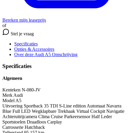
Bereken mijn leaseprijs
of
Stel je vraag
Specificaties
Opties
& Accessoires
Over deze Audi A5
Omschrijving
Specificaties
Algemeen
Kenteken
N-080-JV
Merk
Audi
Model
A5
Uitvoering
Sportback 35 TDI S-Line edition Automaat Navarra
Blue Full LED Wegklapbare Trekhaak Virtual Cockpit Navigatie
Achteruitrijcamera Clima Cruise Parkeersensor Half Leder
Sportstoelen Draadloos Carplay
Carrosserie
Hatchback
Tellerstand
95.157 km