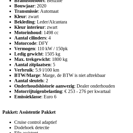
Brandstofsoort
: Benzine
Bouwjaar
: 2020
Transmissie
: Automaat
Kleur
: zwart
Bekleding
: Leder/Alcantara
Kleur interieur
: zwart
Motorinhoud
: 1498 cc
Aantal cilinders
: 4
Motorcode
: DFY
Vermogen
: 110 kW / 150pk
Ledig gewicht
: 1505 kg
Max. trekgewicht
: 1800 kg
Aantal zitplaatsen
: 5
Verbruik
: 5.9 l/100 km
BTW/Marge
: Marge, de BTW is niet aftrekbaar
Aantal sleutels
: 2
Onderhoudshistorie aanwezig
: Dealer onderhouden
Motorrijtuigenbelasting
: € 253 - 276 per kwartaal
Emissieklasse
: Euro 6
Pakket: Assistentie Pakket
Cruise control adaptief
Dodehoek detectie
File assistent