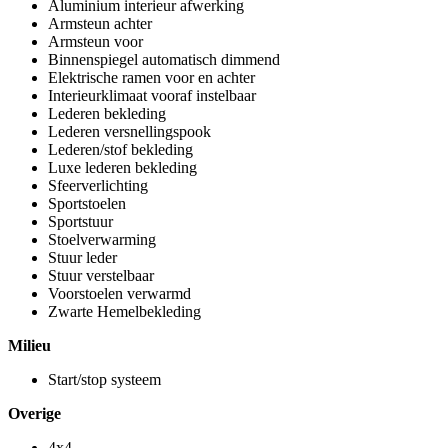
Aluminium interieur afwerking
Armsteun achter
Armsteun voor
Binnenspiegel automatisch dimmend
Elektrische ramen voor en achter
Interieurklimaat vooraf instelbaar
Lederen bekleding
Lederen versnellingspook
Lederen/stof bekleding
Luxe lederen bekleding
Sfeerverlichting
Sportstoelen
Sportstuur
Stoelverwarming
Stuur leder
Stuur verstelbaar
Voorstoelen verwarmd
Zwarte Hemelbekleding
Milieu
Start/stop systeem
Overige
4x4