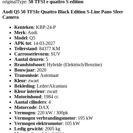
originalType:
50 TFSI e quattro S edition
Audi Q5 50 TFSIe Quattro Black Edition S-Line Pano Sfeer
Camera
Kenteken
: KBP-24-P
Merk
: Audi
Model
: Q5
APK tot
: 14-03-2027
Tellerstand
: 84377 KM
Carrosserievorm
: SUV
Aantal deuren
: 5
Brandstofsoort
: Hybride (Elektrisch/Benzine)
Bouwjaar
: 2020
Transmissie
: Automaat
Kleur
: zwart
Bekleding
: Leder/Alcantara
Kleur interieur
: zwart
Motorinhoud
: 1984 cc
Aantal cilinders
: 4
Motorcode
: DAX
Vermogen
: 220 kW / 300pk
Vermogen verbrandingsmotor
: 195 kW
Vermogen elektromotor
: 105 kW
Ledig gewicht
: 2005 kg