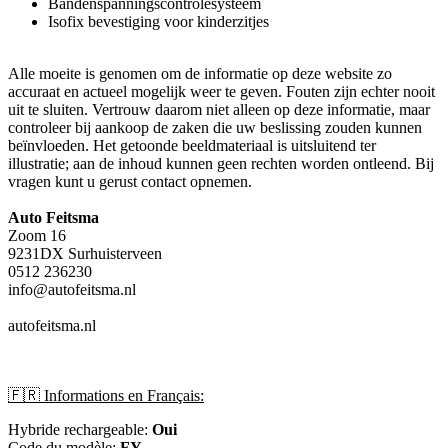
Bandenspanningscontrolesysteem
Isofix bevestiging voor kinderzitjes
Alle moeite is genomen om de informatie op deze website zo
accuraat en actueel mogelijk weer te geven. Fouten zijn echter nooit
uit te sluiten. Vertrouw daarom niet alleen op deze informatie, maar
controleer bij aankoop de zaken die uw beslissing zouden kunnen
beïnvloeden. Het getoonde beeldmateriaal is uitsluitend ter
illustratie; aan de inhoud kunnen geen rechten worden ontleend. Bij
vragen kunt u gerust contact opnemen.
Auto Feitsma
Zoom 16
9231DX Surhuisterveen
0512 236230
info@autofeitsma.nl
autofeitsma.nl
🇫🇷 Informations en Français:
Hybride rechargeable:
Oui
Code du modèle:
FY