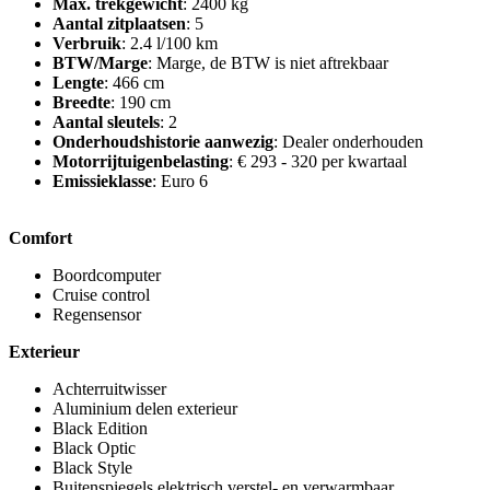
Max. trekgewicht
: 2400 kg
Aantal zitplaatsen
: 5
Verbruik
: 2.4 l/100 km
BTW/Marge
: Marge, de BTW is niet aftrekbaar
Lengte
: 466 cm
Breedte
: 190 cm
Aantal sleutels
: 2
Onderhoudshistorie aanwezig
: Dealer onderhouden
Motorrijtuigenbelasting
: € 293 - 320 per kwartaal
Emissieklasse
: Euro 6
Comfort
Boordcomputer
Cruise control
Regensensor
Exterieur
Achterruitwisser
Aluminium delen exterieur
Black Edition
Black Optic
Black Style
Buitenspiegels elektrisch verstel- en verwarmbaar