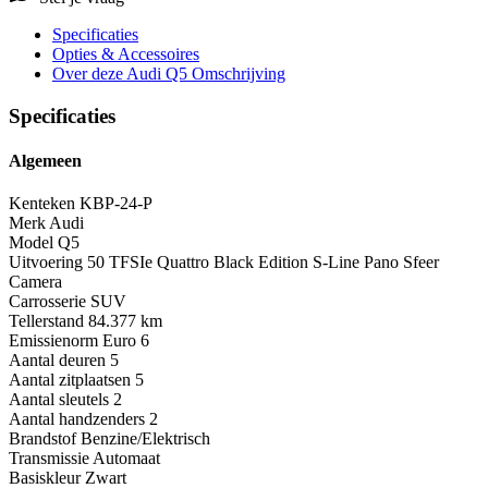
Specificaties
Opties
& Accessoires
Over deze Audi Q5
Omschrijving
Specificaties
Algemeen
Kenteken
KBP-24-P
Merk
Audi
Model
Q5
Uitvoering
50 TFSIe Quattro Black Edition S-Line Pano Sfeer
Camera
Carrosserie
SUV
Tellerstand
84.377 km
Emissienorm
Euro 6
Aantal deuren
5
Aantal zitplaatsen
5
Aantal sleutels
2
Aantal handzenders
2
Brandstof
Benzine/Elektrisch
Transmissie
Automaat
Basiskleur
Zwart