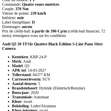
Commande:
Quatre roues motrices
Couple:
370 Nm
Vitesse de pointe:
239 km/h
Intérieur:
noir
Label énergétique:
D
Dommages:
aucun
Prix de crédit-bail:
à partir de 396 € p/m
(crédit-bail financier, 72
mois); renseignez-vous sur les conditions
Audi Q5 50 TFSIe Quattro Black Edition S-Line Pano Sfeer
Camera
Kenteken
: KBP-24-P
Merk
: Audi
Model
: Q5
APK tot
: 14-03-2027
Tellerstand
: 84377 KM
Carrosserievorm
: SUV
Aantal deuren
: 5
Brandstofsoort
: Hybride (Elektrisch/Benzine)
Bouwjaar
: 2020
Transmissie
: Automaat
Kleur
: zwart
Bekleding
: Leder/Alcantara
Kleur interieur
: zwart