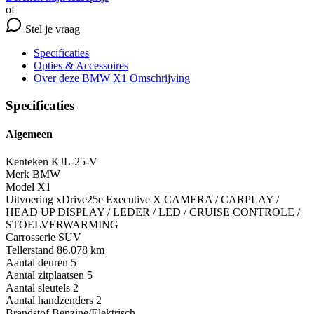
of
Stel je vraag
Specificaties
Opties
& Accessoires
Over deze BMW X1
Omschrijving
Specificaties
Algemeen
Kenteken
KJL-25-V
Merk
BMW
Model
X1
Uitvoering
xDrive25e Executive X CAMERA / CARPLAY /
HEAD UP DISPLAY / LEDER / LED / CRUISE CONTROLE /
STOELVERWARMING
Carrosserie
SUV
Tellerstand
86.078 km
Aantal deuren
5
Aantal zitplaatsen
5
Aantal sleutels
2
Aantal handzenders
2
Brandstof
Benzine/Elektrisch