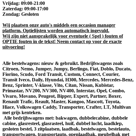
Vrijdag: 09:00-21:00
Zaterdag: 09:00-17:00
Zondag: Gesloten
Wij plaatsen onze auto's middels een occasion manager
platform. Optielijsten worden automatisch ingevuld.
Wij zijn niet aansprakelijk voor eventuele ( Spel ) fouten of
OPTIE fouten in de tekst! Neem contact op voor de exacte
uitvoering!
Alle bestelwagens: nieuw & gebruikt. Bedrijfswagens zoals
Citroen, Nemo, Jumper, Jumpy, Berlingo, Fiat, Doblo, Ducato,
Fiorino, Scudo, Ford Transit, Custom, Connect, Courier,
Transit Iveco, Daily, Hyundai, H300, Mercedes, Mercedes-Benz,
Benz, Sprinter, V-klasse, Vito, Citan, Nissan, Kubistar,
Primastar, NV200, NV300, NV400, Interstar, Opel, Combo,
Vivaro, Movano, Peugeot, Bipper, Expert, Partner, Boxer,
Renault Trafic, Reault, Master, Kangoo, Mascott, Toyota,
Hiace, Volkswagen Caddy, Transporter, Crafter, LT, Multivan
met grijs kenteken.
Alle bedrijfswagens met: bakwagen, dubbelecabine, dubbele
cabine, glasresteel, glasrasteel, huif, dubbel lucht, laadklep,
gesloten bestel, 3 zitplaatsen, laadbak, bestelwagen, bestelauto,
transportwagen, transportauto, openlaadbak, meubelbak met