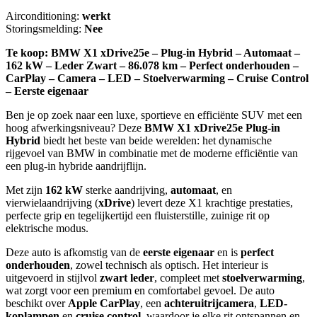
Airconditioning:
werkt
Storingsmelding:
Nee
Te koop: BMW X1 xDrive25e – Plug-in Hybrid – Automaat –
162 kW – Leder Zwart – 86.078 km – Perfect onderhouden –
CarPlay – Camera – LED – Stoelverwarming – Cruise Control
– Eerste eigenaar
Ben je op zoek naar een luxe, sportieve en efficiënte SUV met een
hoog afwerkingsniveau? Deze
BMW X1 xDrive25e Plug-in
Hybrid
biedt het beste van beide werelden: het dynamische
rijgevoel van BMW in combinatie met de moderne efficiëntie van
een plug-in hybride aandrijflijn.
Met zijn
162 kW
sterke aandrijving,
automaat
, en
vierwielaandrijving (
xDrive
) levert deze X1 krachtige prestaties,
perfecte grip en tegelijkertijd een fluisterstille, zuinige rit op
elektrische modus.
Deze auto is afkomstig van de
eerste eigenaar
en is
perfect
onderhouden
, zowel technisch als optisch. Het interieur is
uitgevoerd in stijlvol
zwart leder
, compleet met
stoelverwarming
,
wat zorgt voor een premium en comfortabel gevoel. De auto
beschikt over
Apple CarPlay
, een
achteruitrijcamera
,
LED-
koplampen
en
cruise control
, waardoor je elke rit ontspannen en