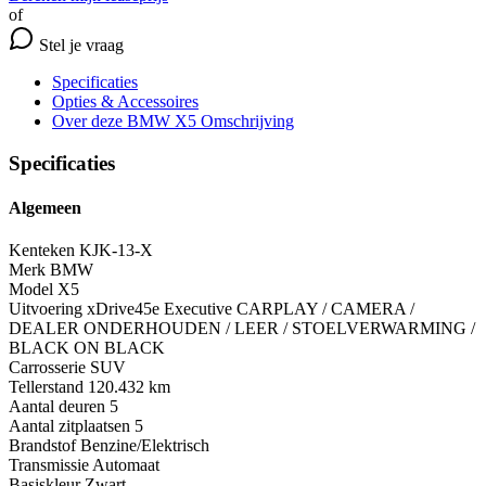
of
Stel je vraag
Specificaties
Opties
& Accessoires
Over deze BMW X5
Omschrijving
Specificaties
Algemeen
Kenteken
KJK-13-X
Merk
BMW
Model
X5
Uitvoering
xDrive45e Executive CARPLAY / CAMERA /
DEALER ONDERHOUDEN / LEER / STOELVERWARMING /
BLACK ON BLACK
Carrosserie
SUV
Tellerstand
120.432 km
Aantal deuren
5
Aantal zitplaatsen
5
Brandstof
Benzine/Elektrisch
Transmissie
Automaat
Basiskleur
Zwart