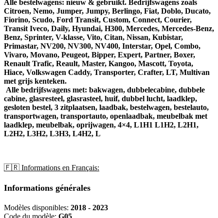
Alle bestelwagens: nieuw & gebruikt. Bedrijfswagens zoals
Citroen, Nemo, Jumper, Jumpy, Berlingo, Fiat, Doblo, Ducato,
Fiorino, Scudo, Ford Transit, Custom, Connect, Courier,
Transit Iveco, Daily, Hyundai, H300, Mercedes, Mercedes-Benz,
Benz, Sprinter, V-klasse, Vito, Citan, Nissan, Kubistar,
Primastar, NV200, NV300, NV400, Interstar, Opel, Combo,
Vivaro, Movano, Peugeot, Bipper, Expert, Partner, Boxer,
Renault Trafic, Reault, Master, Kangoo, Mascott, Toyota,
Hiace, Volkswagen Caddy, Transporter, Crafter, LT, Multivan
met grijs kenteken.
Alle bedrijfswagens met: bakwagen, dubbelecabine, dubbele
cabine, glasresteel, glasrasteel, huif, dubbel lucht, laadklep,
gesloten bestel, 3 zitplaatsen, laadbak, bestelwagen, bestelauto,
transportwagen, transportauto, openlaadbak, meubelbak met
laadklep, meubelbak, oprijwagen, 4×4, L1H1 L1H2, L2H1,
L2H2, L3H2, L3H3, L4H2, L
🇫🇷 Informations en Français:
Informations générales
Modèles disponibles:
2018 - 2023
Code du modèle:
G05