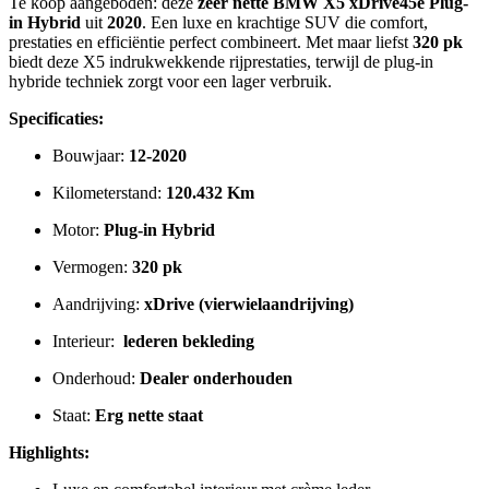
Te koop aangeboden: deze
zeer nette BMW X5 xDrive45e Plug-
in Hybrid
uit
2020
. Een luxe en krachtige SUV die comfort,
prestaties en efficiëntie perfect combineert. Met maar liefst
320 pk
biedt deze X5 indrukwekkende rijprestaties, terwijl de plug-in
hybride techniek zorgt voor een lager verbruik.
Specificaties:
Bouwjaar:
12-2020
Kilometerstand:
120.432 Km
Motor:
Plug-in Hybrid
Vermogen:
320 pk
Aandrijving:
xDrive (vierwielaandrijving)
Interieur:
lederen bekleding
Onderhoud:
Dealer onderhouden
Staat:
Erg nette staat
Highlights: