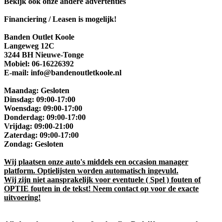
Bekijk ook onze andere advertenties
Financiering / Leasen is mogelijk!
Banden Outlet Koole
Langeweg 12C
3244 BH Nieuwe-Tonge
Mobiel: 06-16226392
E-mail: info@bandenoutletkoole.nl
Maandag: Gesloten
Dinsdag: 09:00-17:00
Woensdag: 09:00-17:00
Donderdag: 09:00-17:00
Vrijdag: 09:00-21:00
Zaterdag: 09:00-17:00
Zondag: Gesloten
Wij plaatsen onze auto's middels een occasion manager
platform. Optielijsten worden automatisch ingevuld.
Wij zijn niet aansprakelijk voor eventuele ( Spel ) fouten of
OPTIE fouten in de tekst! Neem contact op voor de exacte
uitvoering!