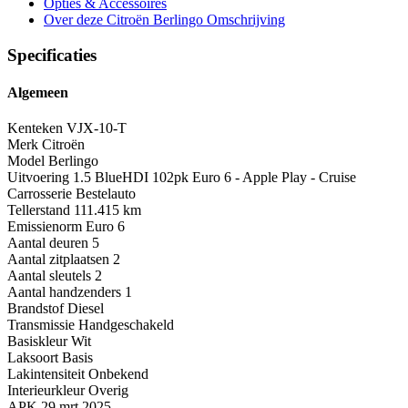
Opties
& Accessoires
Over deze Citroën Berlingo
Omschrijving
Specificaties
Algemeen
Kenteken
VJX-10-T
Merk
Citroën
Model
Berlingo
Uitvoering
1.5 BlueHDI 102pk Euro 6 - Apple Play - Cruise
Carrosserie
Bestelauto
Tellerstand
111.415 km
Emissienorm
Euro 6
Aantal deuren
5
Aantal zitplaatsen
2
Aantal sleutels
2
Aantal handzenders
1
Brandstof
Diesel
Transmissie
Handgeschakeld
Basiskleur
Wit
Laksoort
Basis
Lakintensiteit
Onbekend
Interieurkleur
Overig
APK
29 mrt 2025