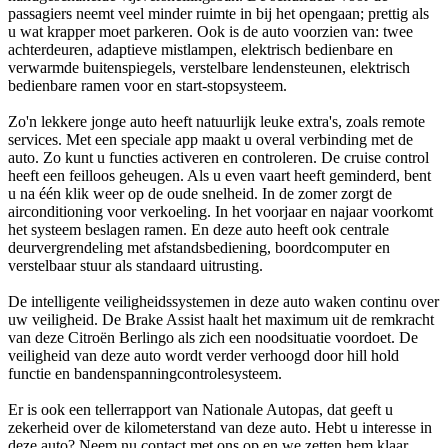
passagiers neemt veel minder ruimte in bij het opengaan; prettig als
u wat krapper moet parkeren. Ook is de auto voorzien van: twee
achterdeuren, adaptieve mistlampen, elektrisch bedienbare en
verwarmde buitenspiegels, verstelbare lendensteunen, elektrisch
bedienbare ramen voor en start-stopsysteem.
Zo'n lekkere jonge auto heeft natuurlijk leuke extra's, zoals remote
services. Met een speciale app maakt u overal verbinding met de
auto. Zo kunt u functies activeren en controleren. De cruise control
heeft een feilloos geheugen. Als u even vaart heeft geminderd, bent
u na één klik weer op de oude snelheid. In de zomer zorgt de
airconditioning voor verkoeling. In het voorjaar en najaar voorkomt
het systeem beslagen ramen. En deze auto heeft ook centrale
deurvergrendeling met afstandsbediening, boordcomputer en
verstelbaar stuur als standaard uitrusting.
De intelligente veiligheidssystemen in deze auto waken continu over
uw veiligheid. De Brake Assist haalt het maximum uit de remkracht
van deze Citroën Berlingo als zich een noodsituatie voordoet. De
veiligheid van deze auto wordt verder verhoogd door hill hold
functie en bandenspanningcontrolesysteem.
Er is ook een tellerrapport van Nationale Autopas, dat geeft u
zekerheid over de kilometerstand van deze auto. Hebt u interesse in
deze auto? Neem nu contact met ons op en we zetten hem klaar