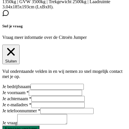
1350kg | GVW 3500kg | Trekgewicht 2500kg | Laadruimte
3.04x185x193cm (LxBxH).
Stel je vraag
Vraag meer informatie over de
Citroën Jumper
Sluiten
Vul onderstaande velden in en wij nemen zo snel mogelijk contact
met je op.
Je bedrijfsnaam
Je voornaam
Je achternaam
Je e-mailadres
Je telefoonnummer
Je vraag
Aanvraag versturen