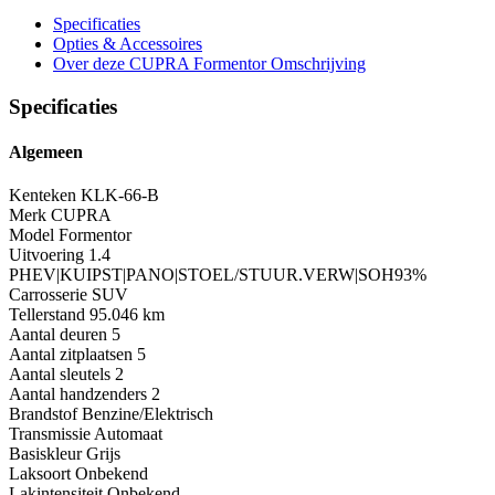
Specificaties
Opties
& Accessoires
Over deze CUPRA Formentor
Omschrijving
Specificaties
Algemeen
Kenteken
KLK-66-B
Merk
CUPRA
Model
Formentor
Uitvoering
1.4
PHEV|KUIPST|PANO|STOEL/STUUR.VERW|SOH93%
Carrosserie
SUV
Tellerstand
95.046 km
Aantal deuren
5
Aantal zitplaatsen
5
Aantal sleutels
2
Aantal handzenders
2
Brandstof
Benzine/Elektrisch
Transmissie
Automaat
Basiskleur
Grijs
Laksoort
Onbekend
Lakintensiteit
Onbekend