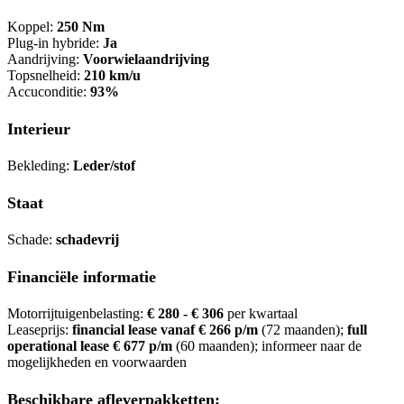
Koppel:
250 Nm
Plug-in hybride:
Ja
Aandrijving:
Voorwielaandrijving
Topsnelheid:
210 km/u
Accuconditie:
93%
Interieur
Bekleding:
Leder/stof
Staat
Schade:
schadevrij
Financiële informatie
Motorrijtuigenbelasting:
€ 280 - € 306
per kwartaal
Leaseprijs:
financial lease vanaf € 266 p/m
(72 maanden);
full
operational lease € 677 p/m
(60 maanden); informeer naar de
mogelijkheden en voorwaarden
Beschikbare afleverpakketten: