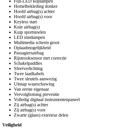
Full-LED koplampen
Hemelbekleding donker
Hoofd airbag(s) achter
Hoofd airbag(s) voor
Keyless start
Knie airbag(s)
Kuip sportstoelen
LED mistlampen
Multimedia scherm groot
Oplaadmogelijkheid
Passagiersairbag
Rijstrooksensor met correctie
Schakelpaddles
Sfeerverlichting
Twee laadkabels
Twee sleutels aanwezig
Uitstap waarschuwing
Van eerste eigenaar
Vervolgbotsing preventie
Volledig digitaal instrumentenpaneel
Zij airbag(s) achter
Zij airbag(s) voor
Zwarte (glans) exterieur delen
Veiligheid