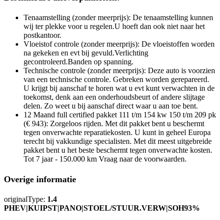
Tenaamstelling (zonder meerprijs): De tenaamstelling kunnen
wij ter plekke voor u regelen.U hoeft dan ook niet naar het
postkantoor.
Vloeistof controle (zonder meerprijs): De vloeistoffen worden
na gekeken en evt bij gevuld.Verlichting
gecontroleerd.Banden op spanning.
Technische controle (zonder meerprijs): Deze auto is voorzien
van een technische controle. Gebreken worden gerepareerd.
U krijgt bij aanschaf te horen wat u evt kunt verwachten in de
toekomst, denk aan een onderhoudsbeurt of andere slijtage
delen. Zo weet u bij aanschaf direct waar u aan toe bent.
12 Maand full certified pakket 111 t/m 154 kw 150 t/m 209 pk
(€ 943): Zorgeloos rijden. Met dit pakket bent u beschermt
tegen onverwachte reparatiekosten. U kunt in geheel Europa
terecht bij vakkundige specialisten. Met dit meest uitgebreide
pakket bent u het beste beschermt tegen onverwachte kosten.
Tot 7 jaar - 150.000 km Vraag naar de voorwaarden.
Overige informatie
originalType:
1.4
PHEV|KUIPST|PANO|STOEL/STUUR.VERW|SOH93%