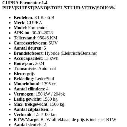
CUPRA Formentor 1.4
PHEV|KUIPST|PANO|STOEL/STUUR.VERW|SOH93%
Kenteken
: KLK-66-B
Merk
: CUPRA
Model
: Formentor
APK tot
: 30-01-2028
Tellerstand
: 95046 KM
Carrosserievorm
: SUV
Aantal deuren
: 5
Brandstofsoort
: Hybride (Elektrisch/Benzine)
Accucapaciteit
: 13 kWh
Bouwjaar
: 2024
Transmissie
: Automaat
Kleur
: grijs
Bekleding
: Leder/Stof
Motorinhoud
: 1395 cc
Aantal cilinders
: 4
Vermogen
: 150 kW / 204pk
Ledig gewicht
: 1580 kg
Max. trekgewicht
: 1500 kg
Aantal zitplaatsen
: 5
Verbruik
: 1.5 l/100 km
BTW/Marge
: BTW aftrekbaar, de prijs is inclusief BTW
Aantal sleutels
: 2