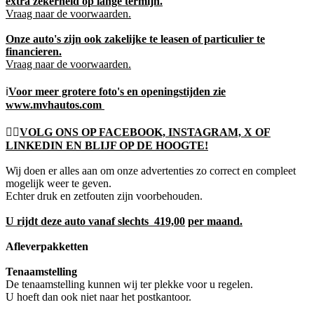
extra zekerheid op lange termijn.
Vraag naar de voorwaarden.
Onze auto's zijn ook zakelijke te leasen of particulier te
financieren.
Vraag naar de voorwaarden.
ℹ️
Voor meer grotere foto's en openingstijden zie
www.mvhautos.com
👍🏻
VOLG ONS OP FACEBOOK, INSTAGRAM, X OF
LINKEDIN EN BLIJF OP DE HOOGTE!
Wij doen er alles aan om onze advertenties zo correct en compleet
mogelijk weer te geven.
Echter druk en zetfouten zijn voorbehouden.
U rijdt deze auto vanaf slechts 419,00
per maand.
Afleverpakketten
Tenaamstelling
De tenaamstelling kunnen wij ter plekke voor u regelen.
U hoeft dan ook niet naar het postkantoor.