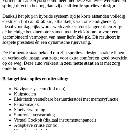
Formentor 1.4 e-Hybrid combineert het beste van twee werelden en
springt direct in het oog dankzij de
stijlvolle sportieve design
.
Dankzij het plug-in hybride systeem rijd je korte afstanden volledig
elektrisch (tot ca. 50-60 km, afhankelijk van omstandigheden),
ideaal voor dagelijks woon-werkverkeer. Voor langere ritten zorgt
de krachtige benzinemotor samen met de elektromotor voor een
gecombineerd vermogen van maar liefst
204 pk
. Dit resulteert in
soepele prestaties én een dynamische rijervaring.
De Formentor staat bekend om zijn sportieve design, strakke lijnen
en verhoogde instap, wat zorgt voor extra comfort en goed overzicht
op de weg. Deze auto verkeert in
zeer nette staat
en is met zorg
onderhouden.
Belangrijkste opties en uitrusting:
Navigatiesysteem (full map)
Kuipstoelen
Elektrisch verstelbare bestuurderstoel met memoryfunctie
Panoramadak
Stoelverwarming
Stuurwiel verwarming
Virtual Cockpit (digitaal instrumentenpaneel)
Adaptieve cruise control