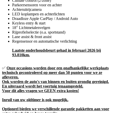
Climate control (2-zone)
Parkeersensoren voor en achter
Achteruitrijcamera
LED koplampen en achterlichten
Draadloze Apple CarPlay / Android Auto
Keyless entry & start
18" Lichtmetalenvelgen
Rijprofielselectie (o.a. sportstand)
Lane assist & front assist
Regensensor en automatische verlichting
Laatste onderhoudsbeurt gehad in februari 2026 bij
93.810km.
✅
Onze occasions worden door een onafhankelijke werkplaats
technisch gecontroleerd op meer dan 50 punten voor we ze
afleveren.
Ook worden de auto's van binnen en buiten grondig gereinigd.
En uiteraard wordt het voertuig tenaamgesteld.
Voor dit alles vragen we GEEN extra kosten!
Inruil van uw oldtimer is ook mogelijk.
Optioneel bieden we verschillende garantie pakketten aan voor