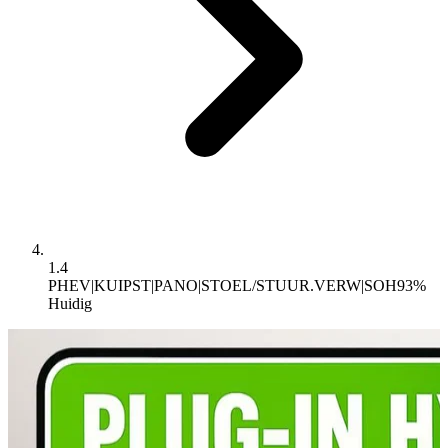
1.4
PHEV|KUIPST|PANO|STOEL/STUUR.VERW|SOH93%
Huidig