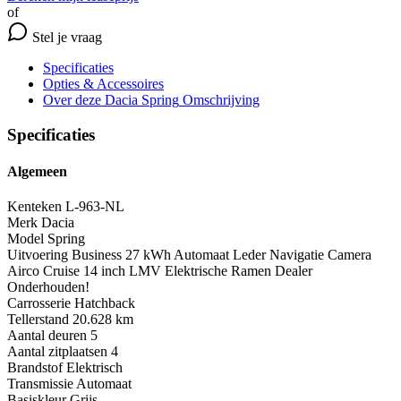
of
Stel je vraag
Specificaties
Opties
& Accessoires
Over deze Dacia Spring
Omschrijving
Specificaties
Algemeen
Kenteken
L-963-NL
Merk
Dacia
Model
Spring
Uitvoering
Business 27 kWh Automaat Leder Navigatie Camera
Airco Cruise 14 inch LMV Elektrische Ramen Dealer
Onderhouden!
Carrosserie
Hatchback
Tellerstand
20.628 km
Aantal deuren
5
Aantal zitplaatsen
4
Brandstof
Elektrisch
Transmissie
Automaat
Basiskleur
Grijs