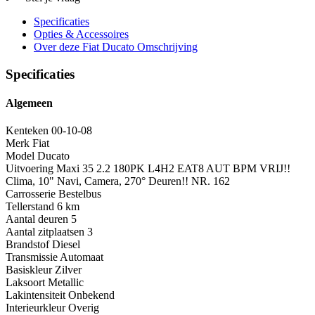
Specificaties
Opties
& Accessoires
Over deze Fiat Ducato
Omschrijving
Specificaties
Algemeen
Kenteken
00-10-08
Merk
Fiat
Model
Ducato
Uitvoering
Maxi 35 2.2 180PK L4H2 EAT8 AUT BPM VRIJ!!
Clima, 10" Navi, Camera, 270° Deuren!! NR. 162
Carrosserie
Bestelbus
Tellerstand
6 km
Aantal deuren
5
Aantal zitplaatsen
3
Brandstof
Diesel
Transmissie
Automaat
Basiskleur
Zilver
Laksoort
Metallic
Lakintensiteit
Onbekend
Interieurkleur
Overig