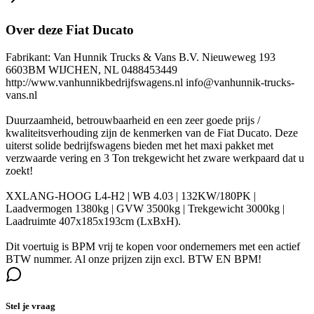
Over deze Fiat Ducato
Fabrikant: Van Hunnik Trucks & Vans B.V. Nieuweweg 193
6603BM WIJCHEN, NL 0488453449
http://www.vanhunnikbedrijfswagens.nl info@vanhunnik-trucks-
vans.nl
Duurzaamheid, betrouwbaarheid en een zeer goede prijs /
kwaliteitsverhouding zijn de kenmerken van de Fiat Ducato. Deze
uiterst solide bedrijfswagens bieden met het maxi pakket met
verzwaarde vering en 3 Ton trekgewicht het zware werkpaard dat u
zoekt!
XXLANG-HOOG L4-H2 | WB 4.03 | 132KW/180PK |
Laadvermogen 1380kg | GVW 3500kg | Trekgewicht 3000kg |
Laadruimte 407x185x193cm (LxBxH).
Dit voertuig is BPM vrij te kopen voor ondernemers met een actief
BTW nummer. Al onze prijzen zijn excl. BTW EN BPM!
Stel je vraag