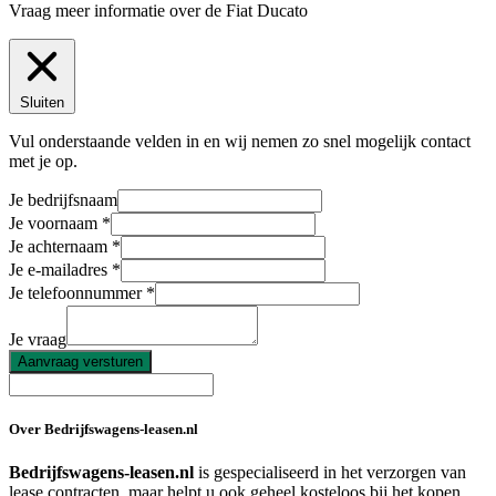
Vraag meer informatie over de
Fiat Ducato
Sluiten
Vul onderstaande velden in en wij nemen zo snel mogelijk contact
met je op.
Je bedrijfsnaam
Je voornaam
Je achternaam
Je e-mailadres
Je telefoonnummer
Je vraag
Aanvraag versturen
Over Bedrijfswagens-leasen.nl
Bedrijfswagens-leasen.nl
is gespecialiseerd in het verzorgen van
lease contracten, maar helpt u ook geheel kosteloos bij het kopen