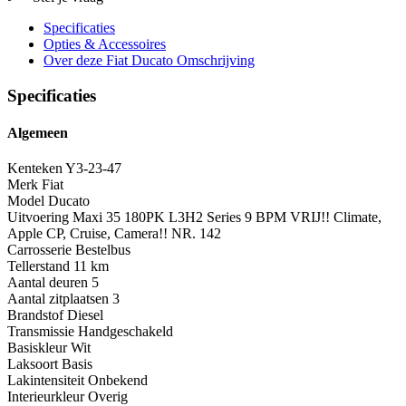
Specificaties
Opties
& Accessoires
Over deze Fiat Ducato
Omschrijving
Specificaties
Algemeen
Kenteken
Y3-23-47
Merk
Fiat
Model
Ducato
Uitvoering
Maxi 35 180PK L3H2 Series 9 BPM VRIJ!! Climate,
Apple CP, Cruise, Camera!! NR. 142
Carrosserie
Bestelbus
Tellerstand
11 km
Aantal deuren
5
Aantal zitplaatsen
3
Brandstof
Diesel
Transmissie
Handgeschakeld
Basiskleur
Wit
Laksoort
Basis
Lakintensiteit
Onbekend
Interieurkleur
Overig