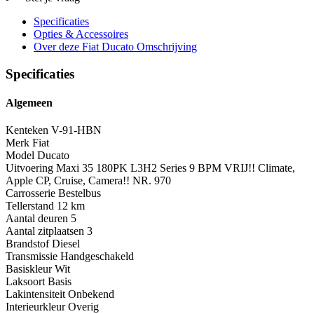
Specificaties
Opties
& Accessoires
Over deze Fiat Ducato
Omschrijving
Specificaties
Algemeen
Kenteken
V-91-HBN
Merk
Fiat
Model
Ducato
Uitvoering
Maxi 35 180PK L3H2 Series 9 BPM VRIJ!! Climate,
Apple CP, Cruise, Camera!! NR. 970
Carrosserie
Bestelbus
Tellerstand
12 km
Aantal deuren
5
Aantal zitplaatsen
3
Brandstof
Diesel
Transmissie
Handgeschakeld
Basiskleur
Wit
Laksoort
Basis
Lakintensiteit
Onbekend
Interieurkleur
Overig