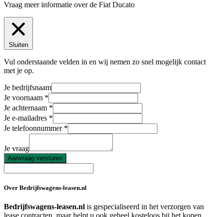
Vraag meer informatie over de
Fiat Ducato
Sluiten
Vul onderstaande velden in en wij nemen zo snel mogelijk contact
met je op.
Je bedrijfsnaam
Je voornaam
Je achternaam
Je e-mailadres
Je telefoonnummer
Je vraag
Aanvraag versturen
Over Bedrijfswagens-leasen.nl
Bedrijfswagens-leasen.nl
is gespecialiseerd in het verzorgen van
lease contracten, maar helpt u ook geheel kosteloos bij het kopen