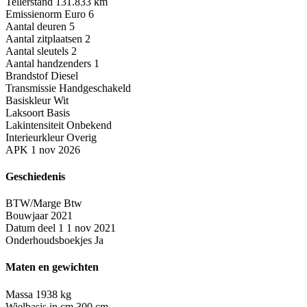
Tellerstand
131.833 km
Emissienorm
Euro 6
Aantal deuren
5
Aantal zitplaatsen
2
Aantal sleutels
2
Aantal handzenders
1
Brandstof
Diesel
Transmissie
Handgeschakeld
Basiskleur
Wit
Laksoort
Basis
Lakintensiteit
Onbekend
Interieurkleur
Overig
APK
1 nov 2026
Geschiedenis
BTW/Marge
Btw
Bouwjaar
2021
Datum deel 1
1 nov 2021
Onderhoudsboekjes
Ja
Maten en gewichten
Massa
1938 kg
Wielbasis in cm
300 cm