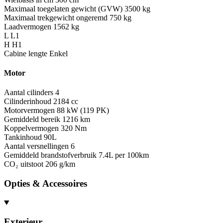
Maximaal toegelaten gewicht (GVW)
3500 kg
Maximaal trekgewicht ongeremd
750 kg
Laadvermogen
1562 kg
L
L1
H
H1
Cabine lengte
Enkel
Motor
Aantal cilinders
4
Cilinderinhoud
2184 cc
Motorvermogen
88 kW (119 PK)
Gemiddeld bereik
1216 km
Koppelvermogen
320 Nm
Tankinhoud
90L
Aantal versnellingen
6
Gemiddeld brandstofverbruik
7.4L per 100km
CO₂ uitstoot
206 g/km
Opties & Accessoires
Exterieur