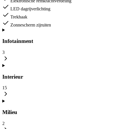
Elektronische remkrachtverdeling
LED dagrijverlichting
Trekhaak
Zonnescherm zijruiten
Infotainment
3
Interieur
15
Milieu
2