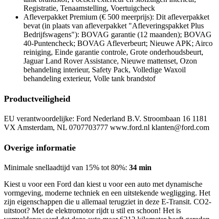
Registratie, Tenaamstelling, Voertuigcheck
Afleverpakket Premium (€ 500 meerprijs): Dit afleverpakket
bevat (in plaats van afleverpakket "Afleveringspakket Plus
Bedrijfswagens"): BOVAG garantie (12 maanden); BOVAG
40-Puntencheck; BOVAG Afleverbeurt; Nieuwe APK; Airco
reiniging, Einde garantie controle, Grote onderhoudsbeurt,
Jaguar Land Rover Assistance, Nieuwe mattenset, Ozon
behandeling interieur, Safety Pack, Volledige Waxoil
behandeling exterieur, Volle tank brandstof
Productveiligheid
EU verantwoordelijke: Ford Nederland B.V. Stroombaan 16 1181
VX Amsterdam, NL 0707703777 www.ford.nl klanten@ford.com
Overige informatie
Minimale snellaadtijd van 15% tot 80%:
34 min
Kiest u voor een Ford dan kiest u voor een auto met dynamische
vormgeving, moderne techniek en een uitstekende wegligging. Het
zijn eigenschappen die u allemaal terugziet in deze E-Transit. CO2-
uitstoot? Met de elektromotor rijdt u stil en schoon! Het is