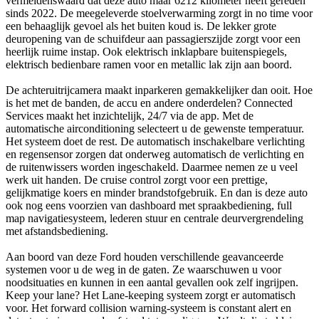
vermeldenswaard dat deze auto maar 6212 kilometer heeft gereden
sinds 2022. De meegeleverde stoelverwarming zorgt in no time voor
een behaaglijk gevoel als het buiten koud is. De lekker grote
deuropening van de schuifdeur aan passagierszijde zorgt voor een
heerlijk ruime instap. Ook elektrisch inklapbare buitenspiegels,
elektrisch bedienbare ramen voor en metallic lak zijn aan boord.
De achteruitrijcamera maakt inparkeren gemakkelijker dan ooit. Hoe
is het met de banden, de accu en andere onderdelen? Connected
Services maakt het inzichtelijk, 24/7 via de app. Met de
automatische airconditioning selecteert u de gewenste temperatuur.
Het systeem doet de rest. De automatisch inschakelbare verlichting
en regensensor zorgen dat onderweg automatisch de verlichting en
de ruitenwissers worden ingeschakeld. Daarmee nemen ze u veel
werk uit handen. De cruise control zorgt voor een prettige,
gelijkmatige koers en minder brandstofgebruik. En dan is deze auto
ook nog eens voorzien van dashboard met spraakbediening, full
map navigatiesysteem, lederen stuur en centrale deurvergrendeling
met afstandsbediening.
Aan boord van deze Ford houden verschillende geavanceerde
systemen voor u de weg in de gaten. Ze waarschuwen u voor
noodsituaties en kunnen in een aantal gevallen ook zelf ingrijpen.
Keep your lane? Het Lane-keeping systeem zorgt er automatisch
voor. Het forward collision warning-systeem is constant alert en