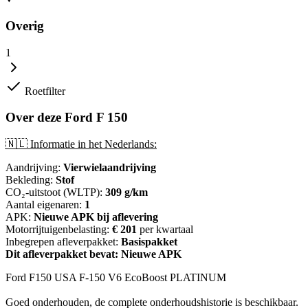
Overig
1
Roetfilter
Over deze Ford F 150
🇳🇱 Informatie in het Nederlands:
Aandrijving:
Vierwielaandrijving
Bekleding:
Stof
CO₂-uitstoot (WLTP):
309 g/km
Aantal eigenaren:
1
APK:
Nieuwe APK bij aflevering
Motorrijtuigenbelasting:
€ 201
per kwartaal
Inbegrepen afleverpakket:
Basispakket
Dit afleverpakket bevat: Nieuwe APK
Ford F150 USA F-150 V6 EcoBoost PLATINUM
Goed onderhouden, de complete onderhoudshistorie is beschikbaar.