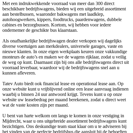
Met een indrukwekkende voorraad van meer dan 300 direct
beschikbare bedrijfswagens, bieden wij een uitgebreid assortiment
aan bestelbussen, waaronder bakwagens met laadklep,
autohoogwerkers, kippers, foodtrucks, paardenwagens, dubbele
cabines en bezorgbussen. Kortom, wij hebben voor iedere
ondernemer de geschikte bus klaarstaan.
Als onafhankelijke bedrijfswagen dealer verkopen wij dagelijks
diverse voertuigen aan merkdealers, universele garages, vaste en
nieuwe klanten. In onze eigen werkplaats keuren onze vakkundige
monteurs de auto’s en maken we de wagens rijklaar, zodat u veilig
de weg op kunt. Daarnaast zijn bij ons alle bedrijfswagens direct uit
voorraad leverbaar, waardoor wij de bedrijfswagens snel aan u
kunnen afleveren.
Tatev Auto biedt ook financial lease en operational lease aan. Op
onze website kunt u vrijblijvend online een lease aanvraag indienen
waarbij u binnen 24 uur antwoord krijgt. Tevens kunt u op onze
website uw leasebedrag per maand berekenen, zodat u direct weet
wat de vaste kosten zijn per maand.
U bent van harte welkom om langs te komen in onze vestiging in
Mijdrecht, waar u ons uitgebreide assortiment bedrijfswagens kunt
bezichtigen. Ons deskundige team staat klaar om u te adviseren bij
het vinden van de perfecte bedrijfsbus die aansluit bij de behoeften