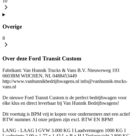
10
Overige
8
Over deze Ford Transit Custom
Fabrikant: Van Hunnik Trucks & Vans B.V. Nieuweweg 193
6603BM WIJCHEN, NL 0488453449
http://www.vanhunnikbedrijfswagens.nl info@vanhunnik-trucks-
vans.nl
De nieuwe Ford Transit Custom is de perfect bedrijfswagen voor
elke klus en direct leverbaar bij Van Hunnik Bedrijfswagens!
Dit voertuig is BPM vrij te kopen voor ondernemers met een actief
BTW nummer. Al onze prijzen zijn excl. BTW EN BPM!
LANG - LAAG I GVW 3.000 KG I Laadvermogen 1000 KG I
Laadruimte 2.90 x 1.77 x 1.43 L x B x H I Trekgewicht 2.800 KG