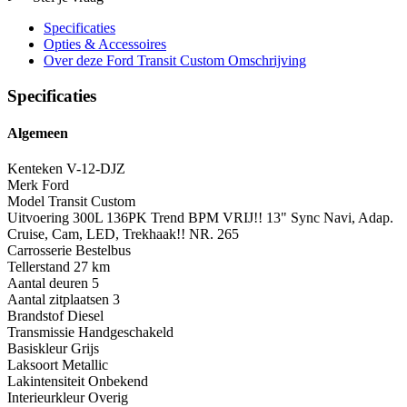
Specificaties
Opties
& Accessoires
Over deze Ford Transit Custom
Omschrijving
Specificaties
Algemeen
Kenteken
V-12-DJZ
Merk
Ford
Model
Transit Custom
Uitvoering
300L 136PK Trend BPM VRIJ!! 13" Sync Navi, Adap.
Cruise, Cam, LED, Trekhaak!! NR. 265
Carrosserie
Bestelbus
Tellerstand
27 km
Aantal deuren
5
Aantal zitplaatsen
3
Brandstof
Diesel
Transmissie
Handgeschakeld
Basiskleur
Grijs
Laksoort
Metallic
Lakintensiteit
Onbekend
Interieurkleur
Overig