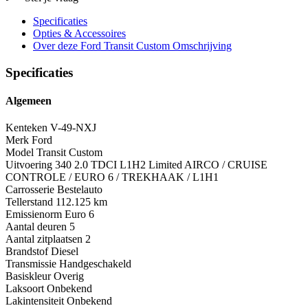
Specificaties
Opties
& Accessoires
Over deze Ford Transit Custom
Omschrijving
Specificaties
Algemeen
Kenteken
V-49-NXJ
Merk
Ford
Model
Transit Custom
Uitvoering
340 2.0 TDCI L1H2 Limited AIRCO / CRUISE
CONTROLE / EURO 6 / TREKHAAK / L1H1
Carrosserie
Bestelauto
Tellerstand
112.125 km
Emissienorm
Euro 6
Aantal deuren
5
Aantal zitplaatsen
2
Brandstof
Diesel
Transmissie
Handgeschakeld
Basiskleur
Overig
Laksoort
Onbekend
Lakintensiteit
Onbekend