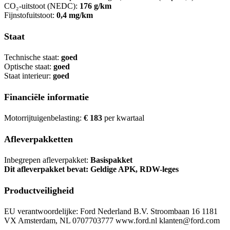
CO₂-uitstoot (NEDC):
176 g/km
Fijnstofuitstoot:
0,4 mg/km
Staat
Technische staat:
goed
Optische staat:
goed
Staat interieur:
goed
Financiële informatie
Motorrijtuigenbelasting:
€ 183
per kwartaal
Afleverpakketten
Inbegrepen afleverpakket:
Basispakket
Dit afleverpakket bevat: Geldige APK, RDW-leges
Productveiligheid
EU verantwoordelijke: Ford Nederland B.V. Stroombaan 16 1181
VX Amsterdam, NL 0707703777 www.ford.nl klanten@ford.com