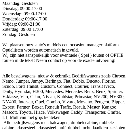
Maandag: Gesloten
Dinsdag: 09:00-17:00
Woensdag: 09:00-17:00
Donderdag: 09:00-17:00
Vrijdag: 09:00-21:00
Zaterdag: 09:00-17:00
Zondag: Gesloten
Wij plaatsen onze auto's middels een occasion manager platform.
Optielijsten worden automatisch ingevuld.
Wij zijn niet aansprakelijk voor eventuele ( Spel ) fouten of OPTIE
fouten in de tekst! Neem contact op voor de exacte uitvoering!
Alle bestelwagens: nieuw & gebruikt. Bedrijfswagens zoals Citroen,
Nemo, Jumper, Jumpy, Berlingo, Fiat, Doblo, Ducato, Fiorino,
Scudo, Ford Transit, Custom, Connect, Courier, Transit Iveco,
Daily, Hyundai, H300, Mercedes, Mercedes-Benz, Benz, Sprinter,
V-klasse, Vito, Citan, Nissan, Kubistar, Primastar, NV200, NV300,
NV400, Interstar, Opel, Combo, Vivaro, Movano, Peugeot, Bipper,
Expert, Partner, Boxer, Renault Trafic, Reault, Master, Kangoo,
Mascott, Toyota, Hiace, Volkswagen Caddy, Transporter, Crafter,
LT, Multivan met grijs kenteken.
Alle bedrijfswagens met: bakwagen, dubbelecabine, dubbele
cabine, glasresteel, glasrasteel, huif, dubbel lucht, laadklep, gesloten