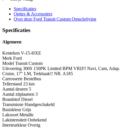
Specificaties
Opties
& Accessoires
Over deze Ford Transit Custom
Omschrijving
Specificaties
Algemeen
Kenteken
V-15-HXE
Merk
Ford
Model
Transit Custom
Uitvoering
300S 150PK Limited BPM VRIJ!! Navi, Cam, Adap.
Cruise, 17" LM, Trekhaak!! NR. A185
Carrosserie
Bestelbus
Tellerstand
23 km
Aantal deuren
5
Aantal zitplaatsen
3
Brandstof
Diesel
Transmissie
Handgeschakeld
Basiskleur
Grijs
Laksoort
Metallic
Lakintensiteit
Onbekend
Interieurkleur
Overig