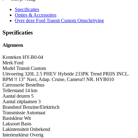
Specificaties
Opties
& Accessoires
Over deze Ford Transit Custom
Omschrijving
Specificaties
Algemeen
Kenteken
HY-B0-04
Merk
Ford
Model
Transit Custom
Uitvoering
320L 2.5 PHEV Hybride 233PK Trend PRIJS INCL.
BPM !! 13" Navi, Adap. Cruise, Camera!! NR. HYB010
Carrosserie
Bestelbus
Tellerstand
14 km
Aantal deuren
5
Aantal zitplaatsen
3
Brandstof
Benzine/Elektrisch
Transmissie
Automaat
Basiskleur
Wit
Laksoort
Basis
Lakintensiteit
Onbekend
Interieurkleur
Overig