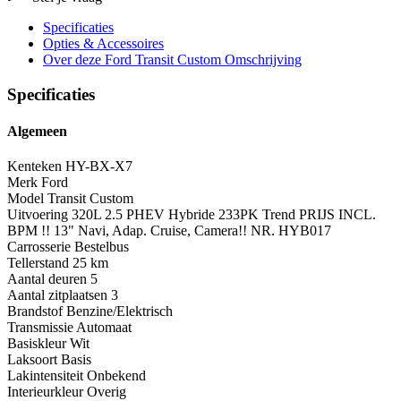
Specificaties
Opties
& Accessoires
Over deze Ford Transit Custom
Omschrijving
Specificaties
Algemeen
Kenteken
HY-BX-X7
Merk
Ford
Model
Transit Custom
Uitvoering
320L 2.5 PHEV Hybride 233PK Trend PRIJS INCL.
BPM !! 13" Navi, Adap. Cruise, Camera!! NR. HYB017
Carrosserie
Bestelbus
Tellerstand
25 km
Aantal deuren
5
Aantal zitplaatsen
3
Brandstof
Benzine/Elektrisch
Transmissie
Automaat
Basiskleur
Wit
Laksoort
Basis
Lakintensiteit
Onbekend
Interieurkleur
Overig