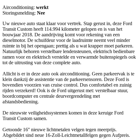
Airconditioning:
werkt
Storingsmelding:
Nee
Uw nieuwe auto staat klaar voor vertrek. Stap gerust in, deze Ford
Transit Custom heeft 114.994 kilometer gelopen en is van het
bouwjaar 2018. De aandrijving komt voor rekening van een
dieselmotor. De schuifdeur voor de laadruimte neemt veel minder
ruimte in bij het opengaan; prettig als u wat krapper moet parkeren.
Natuurlijk behoren verstelbare lendensteunen, elektrisch bedienbare
ramen voor en elektrisch verstelde en verwarmde buitenspiegels ook
tot de uitrusting van deze complete auto.
Allicht is er in deze auto ook airconditioning. Geen parkeervak is te
klein dankzij de assistentie van de parkeersensoren. Deze Ford is
bovendien voorzien van cruise control. Dus comfortabel en zuinig
rijden verzekerd! Ook is de Ford uitgerust met: verstelbaar stuur,
boordcomputer en centrale deurvergrendeling met
afstandsbediening.
De nieuwste veiligheidssystemen komen in deze keruige Ford
Transit Custom samen.
Getoonde 16'' nieuwe lichtmetalen velgen tegen meerprijs.
Abgebildet sind neue 16-Zoll-Leichtmetallfelgen gegen Aufpreis.