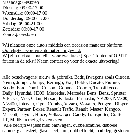
Maandag: Gesloten
Dinsdag: 09:00-17:00
Woensdag: 09:00-17:00
Donderdag: 09:00-17:00
Vrijdag: 09:00-21:00
Zaterdag: 09:00-17:00
Zondag: Gesloten
Wij plaatsen onze auto's middels een occasion manager platform.
Optielijsten worden automatisch ingevuld.
Wij zijn niet aansprakelijk voor eventuele ( Spel ) fouten of OPTIE
fouten in de tekst! Neem contact op voor de exacte uitvoering!
Alle bestelwagens: nieuw & gebruikt. Bedrijfswagens zoals Citroen,
Nemo, Jumper, Jumpy, Berlingo, Fiat, Doblo, Ducato, Fiorino,
Scudo, Ford Transit, Custom, Connect, Courier, Transit Iveco,
Daily, Hyundai, H300, Mercedes, Mercedes-Benz, Benz, Sprinter,
V-klasse, Vito, Citan, Nissan, Kubistar, Primastar, NV200, NV300,
NV400, Interstar, Opel, Combo, Vivaro, Movano, Peugeot, Bipper,
Expert, Partner, Boxer, Renault Trafic, Reault, Master, Kangoo,
Mascott, Toyota, Hiace, Volkswagen Caddy, Transporter, Crafter,
LT, Multivan met grijs kenteken.
Alle bedrijfswagens met: bakwagen, dubbelecabine, dubbele
cabine, glasresteel, glasrasteel, huif, dubbel lucht, laadklep, gesloten