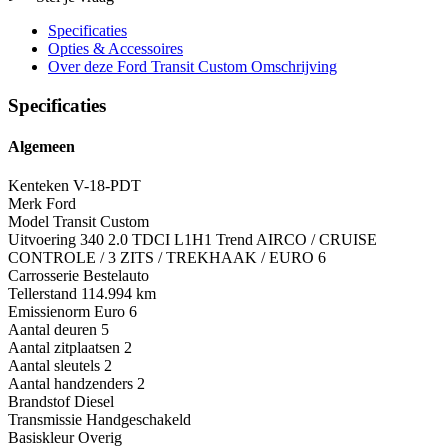
Specificaties
Opties
& Accessoires
Over deze Ford Transit Custom
Omschrijving
Specificaties
Algemeen
Kenteken
V-18-PDT
Merk
Ford
Model
Transit Custom
Uitvoering
340 2.0 TDCI L1H1 Trend AIRCO / CRUISE
CONTROLE / 3 ZITS / TREKHAAK / EURO 6
Carrosserie
Bestelauto
Tellerstand
114.994 km
Emissienorm
Euro 6
Aantal deuren
5
Aantal zitplaatsen
2
Aantal sleutels
2
Aantal handzenders
2
Brandstof
Diesel
Transmissie
Handgeschakeld
Basiskleur
Overig