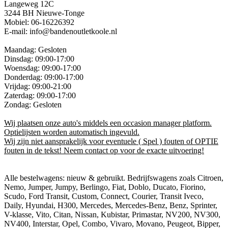
Langeweg 12C
3244 BH Nieuwe-Tonge
Mobiel: 06-16226392
E-mail: info@bandenoutletkoole.nl
Maandag: Gesloten
Dinsdag: 09:00-17:00
Woensdag: 09:00-17:00
Donderdag: 09:00-17:00
Vrijdag: 09:00-21:00
Zaterdag: 09:00-17:00
Zondag: Gesloten
Wij plaatsen onze auto's middels een occasion manager platform.
Optielijsten worden automatisch ingevuld.
Wij zijn niet aansprakelijk voor eventuele ( Spel ) fouten of OPTIE
fouten in de tekst! Neem contact op voor de exacte uitvoering!
Alle bestelwagens: nieuw & gebruikt. Bedrijfswagens zoals Citroen,
Nemo, Jumper, Jumpy, Berlingo, Fiat, Doblo, Ducato, Fiorino,
Scudo, Ford Transit, Custom, Connect, Courier, Transit Iveco,
Daily, Hyundai, H300, Mercedes, Mercedes-Benz, Benz, Sprinter,
V-klasse, Vito, Citan, Nissan, Kubistar, Primastar, NV200, NV300,
NV400, Interstar, Opel, Combo, Vivaro, Movano, Peugeot, Bipper,