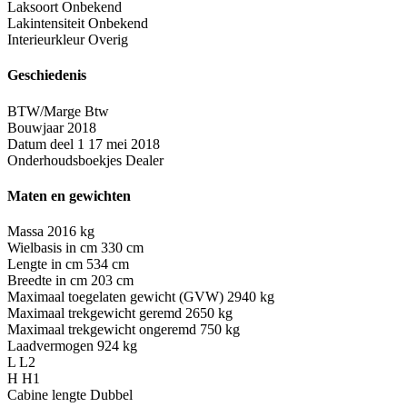
Laksoort
Onbekend
Lakintensiteit
Onbekend
Interieurkleur
Overig
Geschiedenis
BTW/Marge
Btw
Bouwjaar
2018
Datum deel 1
17 mei 2018
Onderhoudsboekjes
Dealer
Maten en gewichten
Massa
2016 kg
Wielbasis in cm
330 cm
Lengte in cm
534 cm
Breedte in cm
203 cm
Maximaal toegelaten gewicht (GVW)
2940 kg
Maximaal trekgewicht geremd
2650 kg
Maximaal trekgewicht ongeremd
750 kg
Laadvermogen
924 kg
L
L2
H
H1
Cabine lengte
Dubbel