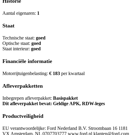
Historie
Aantal eigenaren:
1
Staat
Technische staat:
goed
Optische staat:
goed
Staat interieur:
goed
Financiële informatie
Motorrijtuigenbelasting:
€ 183
per kwartaal
Afleverpakketten
Inbegrepen afleverpakket:
Basispakket
Dit afleverpakket bevat: Geldige APK, RDW-leges
Productveiligheid
EU verantwoordelijke: Ford Nederland B.V. Stroombaan 16 1181
VX Amsterdam, NL 0707703777 www.ford.nl klanten@ford.com