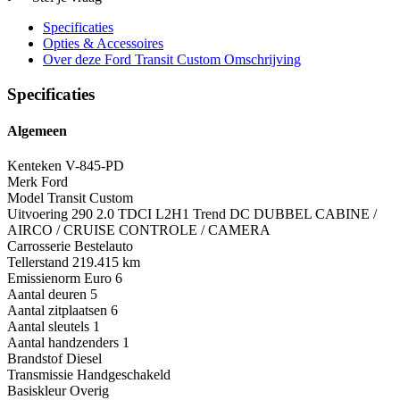
Specificaties
Opties
& Accessoires
Over deze Ford Transit Custom
Omschrijving
Specificaties
Algemeen
Kenteken
V-845-PD
Merk
Ford
Model
Transit Custom
Uitvoering
290 2.0 TDCI L2H1 Trend DC DUBBEL CABINE /
AIRCO / CRUISE CONTROLE / CAMERA
Carrosserie
Bestelauto
Tellerstand
219.415 km
Emissienorm
Euro 6
Aantal deuren
5
Aantal zitplaatsen
6
Aantal sleutels
1
Aantal handzenders
1
Brandstof
Diesel
Transmissie
Handgeschakeld
Basiskleur
Overig