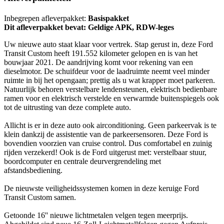
Inbegrepen afleverpakket:
Basispakket
Dit afleverpakket bevat: Geldige APK, RDW-leges
Uw nieuwe auto staat klaar voor vertrek. Stap gerust in, deze Ford
Transit Custom heeft 191.552 kilometer gelopen en is van het
bouwjaar 2021. De aandrijving komt voor rekening van een
dieselmotor. De schuifdeur voor de laadruimte neemt veel minder
ruimte in bij het opengaan; prettig als u wat krapper moet parkeren.
Natuurlijk behoren verstelbare lendensteunen, elektrisch bedienbare
ramen voor en elektrisch verstelde en verwarmde buitenspiegels ook
tot de uitrusting van deze complete auto.
Allicht is er in deze auto ook airconditioning. Geen parkeervak is te
klein dankzij de assistentie van de parkeersensoren. Deze Ford is
bovendien voorzien van cruise control. Dus comfortabel en zuinig
rijden verzekerd! Ook is de Ford uitgerust met: verstelbaar stuur,
boordcomputer en centrale deurvergrendeling met
afstandsbediening.
De nieuwste veiligheidssystemen komen in deze keruige Ford
Transit Custom samen.
Getoonde 16'' nieuwe lichtmetalen velgen tegen meerprijs.