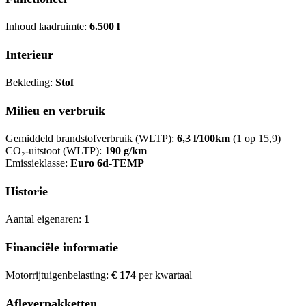
Inhoud laadruimte:
6.500 l
Interieur
Bekleding:
Stof
Milieu en verbruik
Gemiddeld brandstofverbruik (WLTP):
6,3 l/100km
(1 op 15,9)
CO₂-uitstoot (WLTP):
190 g/km
Emissieklasse:
Euro 6d-TEMP
Historie
Aantal eigenaren:
1
Financiële informatie
Motorrijtuigenbelasting:
€ 174
per kwartaal
Afleverpakketten