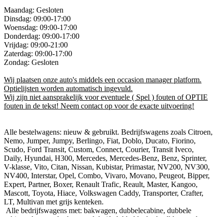
Maandag: Gesloten
Dinsdag: 09:00-17:00
Woensdag: 09:00-17:00
Donderdag: 09:00-17:00
Vrijdag: 09:00-21:00
Zaterdag: 09:00-17:00
Zondag: Gesloten
Wij plaatsen onze auto's middels een occasion manager platform.
Optielijsten worden automatisch ingevuld.
Wij zijn niet aansprakelijk voor eventuele ( Spel ) fouten of OPTIE
fouten in de tekst! Neem contact op voor de exacte uitvoering!
Alle bestelwagens: nieuw & gebruikt. Bedrijfswagens zoals Citroen,
Nemo, Jumper, Jumpy, Berlingo, Fiat, Doblo, Ducato, Fiorino,
Scudo, Ford Transit, Custom, Connect, Courier, Transit Iveco,
Daily, Hyundai, H300, Mercedes, Mercedes-Benz, Benz, Sprinter,
V-klasse, Vito, Citan, Nissan, Kubistar, Primastar, NV200, NV300,
NV400, Interstar, Opel, Combo, Vivaro, Movano, Peugeot, Bipper,
Expert, Partner, Boxer, Renault Trafic, Reault, Master, Kangoo,
Mascott, Toyota, Hiace, Volkswagen Caddy, Transporter, Crafter,
LT, Multivan met grijs kenteken.
Alle bedrijfswagens met: bakwagen, dubbelecabine, dubbele