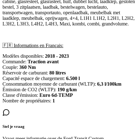
cabine, glasresteel, glasrasteel, huif, dubbel lucht, laadklep, gesloten
bestel, 3 zitplaatsen, laadbak, bestelwagen, bestelauto,
transportwagen, transportauto, openlaadbak, meubelbak met
laadklep, meubelbak, oprijwagen, 4×4, L1H1 L1H2, L2H1, L2H2,
L3H2, L3H3, L4H2, L4H3, Maxi, kombi, combi, grandvolume.
🇫🇷 Informations en Français:
Modèles disponibles:
2018 - 2023
Commande:
Traction avant
Couple:
360 Nm
Réservoir de carburant:
80 litres
Capacité espace de chargement:
6.500 l
Consommation moyenne de carburant (WLTP):
6,3 l/100km
Émission de CO2 (WLTP):
190 g/km
Classe d'émission:
Euro 6d-TEMP
Nombre de propriétaires:
1
Stel je vraag
Vraag meer informatie over de
Ford Transit Custom