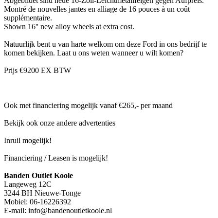
Abgebildet sind neue 16-Zoll-Leichtmetallfelgen gegen Aufpreis.
Montré de nouvelles jantes en alliage de 16 pouces à un coût
supplémentaire.
Shown 16'' new alloy wheels at extra cost.
Natuurlijk bent u van harte welkom om deze Ford in ons bedrijf te
komen bekijken. Laat u ons weten wanneer u wilt komen?
Prijs €9200 EX BTW
Ook met financiering mogelijk vanaf €265,- per maand
Bekijk ook onze andere advertenties
Inruil mogelijk!
Financiering / Leasen is mogelijk!
Banden Outlet Koole
Langeweg 12C
3244 BH Nieuwe-Tonge
Mobiel: 06-16226392
E-mail: info@bandenoutletkoole.nl