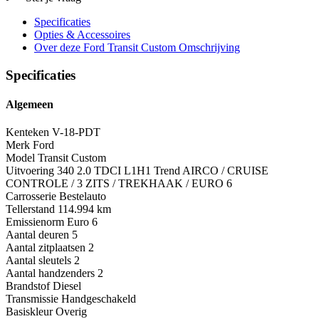
Specificaties
Opties
& Accessoires
Over deze Ford Transit Custom
Omschrijving
Specificaties
Algemeen
Kenteken
V-18-PDT
Merk
Ford
Model
Transit Custom
Uitvoering
340 2.0 TDCI L1H1 Trend AIRCO / CRUISE
CONTROLE / 3 ZITS / TREKHAAK / EURO 6
Carrosserie
Bestelauto
Tellerstand
114.994 km
Emissienorm
Euro 6
Aantal deuren
5
Aantal zitplaatsen
2
Aantal sleutels
2
Aantal handzenders
2
Brandstof
Diesel
Transmissie
Handgeschakeld
Basiskleur
Overig