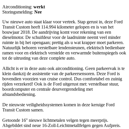
Airconditioning:
werkt
Storingsmelding:
Nee
Uw nieuwe auto staat klaar voor vertrek. Stap gerust in, deze Ford
Transit Custom heeft 114.994 kilometer gelopen en is van het
bouwjaar 2018. De aandrijving komt voor rekening van een
dieselmotor. De schuifdeur voor de laadruimte neemt veel minder
ruimte in bij het opengaan; prettig als u wat krapper moet parkeren.
Natuurlijk behoren verstelbare lendensteunen, elektrisch bedienbare
ramen voor en elektrisch verstelde en verwarmde buitenspiegels ook
tot de uitrusting van deze complete auto.
Allicht is er in deze auto ook airconditioning. Geen parkeervak is te
klein dankzij de assistentie van de parkeersensoren. Deze Ford is
bovendien voorzien van cruise control. Dus comfortabel en zuinig
rijden verzekerd! Ook is de Ford uitgerust met: verstelbaar stuur,
boordcomputer en centrale deurvergrendeling met
afstandsbediening.
De nieuwste veiligheidssystemen komen in deze keruige Ford
Transit Custom samen.
Getoonde 16'' nieuwe lichtmetalen velgen tegen meerprijs.
Abgebildet sind neue 16-Zoll-Leichtmetallfelgen gegen Aufpreis.