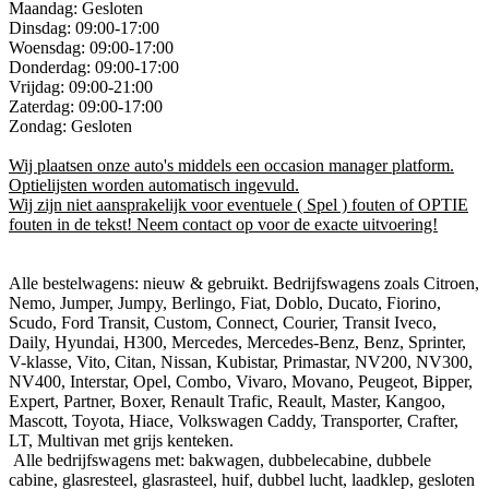
Maandag: Gesloten
Dinsdag: 09:00-17:00
Woensdag: 09:00-17:00
Donderdag: 09:00-17:00
Vrijdag: 09:00-21:00
Zaterdag: 09:00-17:00
Zondag: Gesloten
Wij plaatsen onze auto's middels een occasion manager platform.
Optielijsten worden automatisch ingevuld.
Wij zijn niet aansprakelijk voor eventuele ( Spel ) fouten of OPTIE
fouten in de tekst! Neem contact op voor de exacte uitvoering!
Alle bestelwagens: nieuw & gebruikt. Bedrijfswagens zoals Citroen,
Nemo, Jumper, Jumpy, Berlingo, Fiat, Doblo, Ducato, Fiorino,
Scudo, Ford Transit, Custom, Connect, Courier, Transit Iveco,
Daily, Hyundai, H300, Mercedes, Mercedes-Benz, Benz, Sprinter,
V-klasse, Vito, Citan, Nissan, Kubistar, Primastar, NV200, NV300,
NV400, Interstar, Opel, Combo, Vivaro, Movano, Peugeot, Bipper,
Expert, Partner, Boxer, Renault Trafic, Reault, Master, Kangoo,
Mascott, Toyota, Hiace, Volkswagen Caddy, Transporter, Crafter,
LT, Multivan met grijs kenteken.
Alle bedrijfswagens met: bakwagen, dubbelecabine, dubbele
cabine, glasresteel, glasrasteel, huif, dubbel lucht, laadklep, gesloten