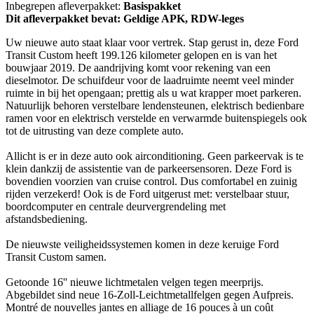
Inbegrepen afleverpakket:
Basispakket
Dit afleverpakket bevat: Geldige APK, RDW-leges
Uw nieuwe auto staat klaar voor vertrek. Stap gerust in, deze Ford
Transit Custom heeft 199.126 kilometer gelopen en is van het
bouwjaar 2019. De aandrijving komt voor rekening van een
dieselmotor. De schuifdeur voor de laadruimte neemt veel minder
ruimte in bij het opengaan; prettig als u wat krapper moet parkeren.
Natuurlijk behoren verstelbare lendensteunen, elektrisch bedienbare
ramen voor en elektrisch verstelde en verwarmde buitenspiegels ook
tot de uitrusting van deze complete auto.
Allicht is er in deze auto ook airconditioning. Geen parkeervak is te
klein dankzij de assistentie van de parkeersensoren. Deze Ford is
bovendien voorzien van cruise control. Dus comfortabel en zuinig
rijden verzekerd! Ook is de Ford uitgerust met: verstelbaar stuur,
boordcomputer en centrale deurvergrendeling met
afstandsbediening.
De nieuwste veiligheidssystemen komen in deze keruige Ford
Transit Custom samen.
Getoonde 16'' nieuwe lichtmetalen velgen tegen meerprijs.
Abgebildet sind neue 16-Zoll-Leichtmetallfelgen gegen Aufpreis.
Montré de nouvelles jantes en alliage de 16 pouces à un coût