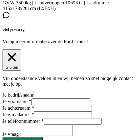
GVW 3500kg | Laadvermogen 1069KG | Laadruimte
415x178x201cm (LxBxH)
Stel je vraag
Vraag meer informatie over de
Ford Transit
Sluiten
Vul onderstaande velden in en wij nemen zo snel mogelijk contact
met je op.
Je bedrijfsnaam
Je voornaam
Je achternaam
Je e-mailadres
Je telefoonnummer
Je vraag