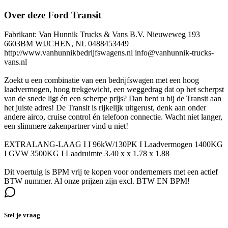
Over deze Ford Transit
Fabrikant: Van Hunnik Trucks & Vans B.V. Nieuweweg 193
6603BM WIJCHEN, NL 0488453449
http://www.vanhunnikbedrijfswagens.nl info@vanhunnik-trucks-
vans.nl
Zoekt u een combinatie van een bedrijfswagen met een hoog
laadvermogen, hoog trekgewicht, een weggedrag dat op het scherpst
van de snede ligt én een scherpe prijs? Dan bent u bij de Transit aan
het juiste adres! De Transit is rijkelijk uitgerust, denk aan onder
andere airco, cruise control én telefoon connectie. Wacht niet langer,
een slimmere zakenpartner vind u niet!
EXTRALANG-LAAG I I 96kW/130PK I Laadvermogen 1400KG
I GVW 3500KG I Laadruimte 3.40 x x 1.78 x 1.88
Dit voertuig is BPM vrij te kopen voor ondernemers met een actief
BTW nummer. Al onze prijzen zijn excl. BTW EN BPM!
Stel je vraag