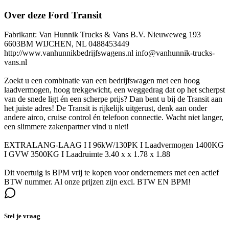
Over deze Ford Transit
Fabrikant: Van Hunnik Trucks & Vans B.V. Nieuweweg 193
6603BM WIJCHEN, NL 0488453449
http://www.vanhunnikbedrijfswagens.nl info@vanhunnik-trucks-
vans.nl
Zoekt u een combinatie van een bedrijfswagen met een hoog
laadvermogen, hoog trekgewicht, een weggedrag dat op het scherpst
van de snede ligt én een scherpe prijs? Dan bent u bij de Transit aan
het juiste adres! De Transit is rijkelijk uitgerust, denk aan onder
andere airco, cruise control én telefoon connectie. Wacht niet langer,
een slimmere zakenpartner vind u niet!
EXTRALANG-LAAG I I 96kW/130PK I Laadvermogen 1400KG
I GVW 3500KG I Laadruimte 3.40 x x 1.78 x 1.88
Dit voertuig is BPM vrij te kopen voor ondernemers met een actief
BTW nummer. Al onze prijzen zijn excl. BTW EN BPM!
Stel je vraag