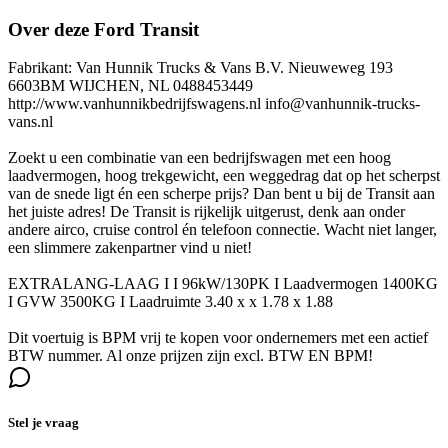
Over deze Ford Transit
Fabrikant: Van Hunnik Trucks & Vans B.V. Nieuweweg 193
6603BM WIJCHEN, NL 0488453449
http://www.vanhunnikbedrijfswagens.nl info@vanhunnik-trucks-
vans.nl
Zoekt u een combinatie van een bedrijfswagen met een hoog
laadvermogen, hoog trekgewicht, een weggedrag dat op het scherpst
van de snede ligt én een scherpe prijs? Dan bent u bij de Transit aan
het juiste adres! De Transit is rijkelijk uitgerust, denk aan onder
andere airco, cruise control én telefoon connectie. Wacht niet langer,
een slimmere zakenpartner vind u niet!
EXTRALANG-LAAG I I 96kW/130PK I Laadvermogen 1400KG
I GVW 3500KG I Laadruimte 3.40 x x 1.78 x 1.88
Dit voertuig is BPM vrij te kopen voor ondernemers met een actief
BTW nummer. Al onze prijzen zijn excl. BTW EN BPM!
Stel je vraag