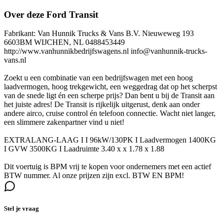
Over deze Ford Transit
Fabrikant: Van Hunnik Trucks & Vans B.V. Nieuweweg 193
6603BM WIJCHEN, NL 0488453449
http://www.vanhunnikbedrijfswagens.nl info@vanhunnik-trucks-
vans.nl
Zoekt u een combinatie van een bedrijfswagen met een hoog
laadvermogen, hoog trekgewicht, een weggedrag dat op het scherpst
van de snede ligt én een scherpe prijs? Dan bent u bij de Transit aan
het juiste adres! De Transit is rijkelijk uitgerust, denk aan onder
andere airco, cruise control én telefoon connectie. Wacht niet langer,
een slimmere zakenpartner vind u niet!
EXTRALANG-LAAG I I 96kW/130PK I Laadvermogen 1400KG
I GVW 3500KG I Laadruimte 3.40 x x 1.78 x 1.88
Dit voertuig is BPM vrij te kopen voor ondernemers met een actief
BTW nummer. Al onze prijzen zijn excl. BTW EN BPM!
Stel je vraag