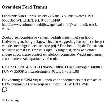
Over deze Ford Transit
Fabrikant: Van Hunnik Trucks & Vans B.V. Nieuweweg 193
6603BM WIJCHEN, NL 0488453449
http://www.vanhunnikbedrijfswagens.nl info@vanhunnik-trucks-
vans.nl
Zoekt u een combinatie van een bedrijfswagen met een hoog
laadvermogen, hoog trekgewicht, een weggedrag dat op het scherpst
van de snede ligt én een scherpe prijs? Dan bent u bij de Transit aan
het juiste adres! De Transit is rijkelijk uitgerust, denk aan onder
andere airco, cruise control én telefoon connectie. Wacht niet langer,
een slimmere zakenpartner vind u niet!
EXTRALANG-LAAG I I 96kW/130PK I Laadvermogen 1400KG
I GVW 3500KG I Laadruimte 3.40 x x 1.78 x 1.88
Dit voertuig is BPM vrij te kopen voor ondernemers met een actief
BTW nummer. Al onze prijzen zijn excl. BTW EN BPM!
Stel je vraag