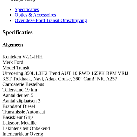
Specificaties
Opties
& Accessoires
Over deze Ford Transit
Omschrijving
Specificaties
Algemeen
Kenteken
V-21-JHH
Merk
Ford
Model
Transit
Uitvoering
350L L3H2 Trend AUT-10 RWD 165PK BPM VRIJ
3.5T Trekhaak, Navi, Adap. Cruise, 360° Cam!! NR. A257
Carrosserie
Bestelbus
Tellerstand
19 km
Aantal deuren
5
Aantal zitplaatsen
3
Brandstof
Diesel
Transmissie
Automaat
Basiskleur
Grijs
Laksoort
Metallic
Lakintensiteit
Onbekend
Interieurkleur
Overig