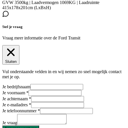
GVW 3500kg | Laadvermogen 1069KG | Laadruimte
415x178x201cm (LxBxH)
Stel je vraag
Vraag meer informatie over de
Ford Transit
Sluiten
Vul onderstaande velden in en wij nemen zo snel mogelijk contact
met je op.
Je bedrijfsnaam
Je voornaam
Je achternaam
Je e-mailadres
Je telefoonnummer
Je vraag