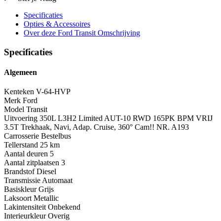
Specificaties
Opties
& Accessoires
Over deze Ford Transit
Omschrijving
Specificaties
Algemeen
Kenteken
V-64-HVP
Merk
Ford
Model
Transit
Uitvoering
350L L3H2 Limited AUT-10 RWD 165PK BPM VRIJ
3.5T Trekhaak, Navi, Adap. Cruise, 360° Cam!! NR. A193
Carrosserie
Bestelbus
Tellerstand
25 km
Aantal deuren
5
Aantal zitplaatsen
3
Brandstof
Diesel
Transmissie
Automaat
Basiskleur
Grijs
Laksoort
Metallic
Lakintensiteit
Onbekend
Interieurkleur
Overig