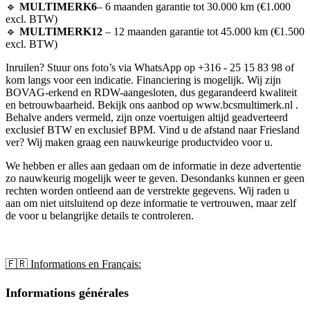
🔹
MULTIMERK6
– 6 maanden garantie tot 30.000 km (€1.000
excl. BTW)
🔹
MULTIMERK12
– 12 maanden garantie tot 45.000 km (€1.500
excl. BTW)
Inruilen? Stuur ons foto’s via WhatsApp op +316 - 25 15 83 98 of
kom langs voor een indicatie. Financiering is mogelijk. Wij zijn
BOVAG-erkend en RDW-aangesloten, dus gegarandeerd kwaliteit
en betrouwbaarheid. Bekijk ons aanbod op www.bcsmultimerk.nl .
Behalve anders vermeld, zijn onze voertuigen altijd geadverteerd
exclusief BTW en exclusief BPM. Vind u de afstand naar Friesland
ver? Wij maken graag een nauwkeurige productvideo voor u.
We hebben er alles aan gedaan om de informatie in deze advertentie
zo nauwkeurig mogelijk weer te geven. Desondanks kunnen er geen
rechten worden ontleend aan de verstrekte gegevens. Wij raden u
aan om niet uitsluitend op deze informatie te vertrouwen, maar zelf
de voor u belangrijke details te controleren.
🇫🇷 Informations en Français:
Informations générales