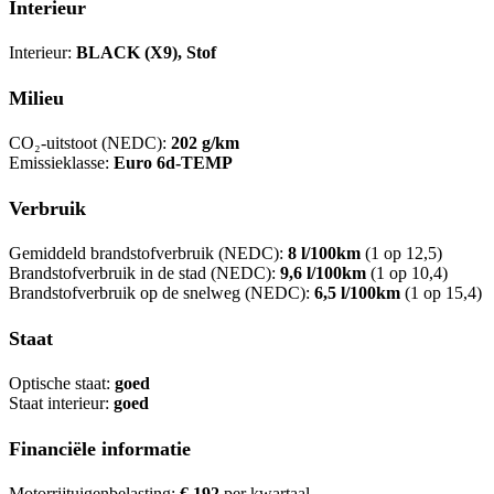
Interieur
Interieur:
BLACK (X9), Stof
Milieu
CO₂-uitstoot (NEDC):
202 g/km
Emissieklasse:
Euro 6d-TEMP
Verbruik
Gemiddeld brandstofverbruik (NEDC):
8 l/100km
(1 op 12,5)
Brandstofverbruik in de stad (NEDC):
9,6 l/100km
(1 op 10,4)
Brandstofverbruik op de snelweg (NEDC):
6,5 l/100km
(1 op 15,4)
Staat
Optische staat:
goed
Staat interieur:
goed
Financiële informatie
Motorrijtuigenbelasting:
€ 192
per kwartaal