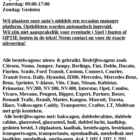
Zaterdag: 09:00-17:00
Zondag: Gesloten
Wij plaatsen onze auto's middels een occasion manager
platform. Optielijsten worden automatisch ingevuld.
Wij zijn niet aansprakelijk voor eventuele ( Spel ) fouten of
OPTIE fouten in de tekst! Neem contact op voor de exacte
uitvoering!
Alle bestelwagens: nieuw & gebruikt. Bedrijfswagens zoals
Citroen, Nemo, Jumper, Jumpy, Berlingo, Fiat, Doblo, Ducato,
Fiorino, Scudo, Ford Transit, Custom, Connect, Courier,
Transit Iveco, Daily, Hyundai, H300, Mercedes, Mercedes-Benz,
Benz, Sprinter, V-klasse, Vito, Citan, Nissan, Kubistar,
Primastar, NV200, NV300, NV400, Interstar, Opel, Combo,
Vivaro, Movano, Peugeot, Bipper, Expert, Partner, Boxer,
Renault Trafic, Reault, Master, Kangoo, Mascott, Toyota,
Hiace, Volkswagen Caddy, Transporter, Crafter, LT, Multivan
met grijs kenteken.
Alle bedrijfswagens met: bakwagen, dubbelecabine, dubbele
cabine, glasresteel, glasrasteel, huif, dubbel lucht, laadklep,
gesloten bestel, 3 zitplaatsen, laadbak, bestelwagen, bestelauto,
transportwagen, transportauto, openlaadbak, meubelbak met
laadklep, meubelbak, oprijwagen, 4×4, L1H1 L1H2, L2H1,