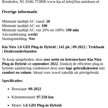
Breukelen, NL 0346-753800 www.kia.nl info@kia-autolease.nl
Overige informatie
Minimale laadtijd AC vanaf:
20
Minimale laadtijd AC tot:
100
Minimale laadtijd AC van 20% tot 100%:
190 min
Airconditioning:
werkt
Storingsmelding:
Nee
Kia Niro 1.6 GDI Plug-in Hybrid | 141 pk | 09-2022 | Trekhaak
| Dealeronderhouden
Te koop aangeboden: deze
zeer nette en betrouwbare Kia Niro
Plug-in Hybrid
uit
september 2022
. Dankzij de efficiënte plug-in
hybride aandrijving combineert deze auto
lage gebruikskosten
met
comfort en ruimte
. Ideaal voor zowel zakelijk als privégebruik.
Specificaties:
Bouwjaar:
09-2022
Kilometerstand:
97.350 km
Motor:
1.6 GDI Plug-in Hybrid