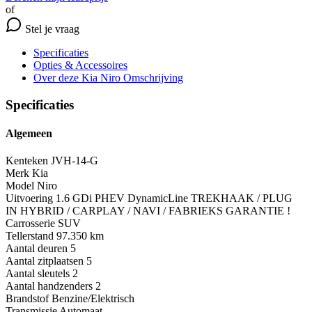
of
Stel je vraag
Specificaties
Opties
& Accessoires
Over deze Kia Niro
Omschrijving
Specificaties
Algemeen
Kenteken
JVH-14-G
Merk
Kia
Model
Niro
Uitvoering
1.6 GDi PHEV DynamicLine TREKHAAK / PLUG
IN HYBRID / CARPLAY / NAVI / FABRIEKS GARANTIE !
Carrosserie
SUV
Tellerstand
97.350 km
Aantal deuren
5
Aantal zitplaatsen
5
Aantal sleutels
2
Aantal handzenders
2
Brandstof
Benzine/Elektrisch
Transmissie
Automaat