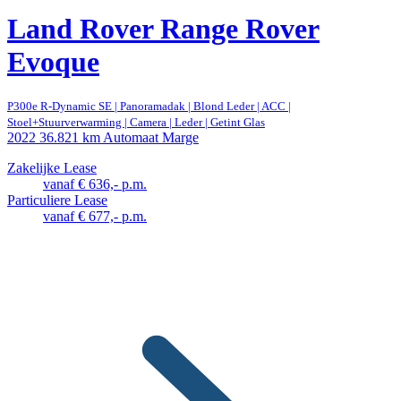
Land Rover Range Rover
Evoque
P300e R-Dynamic SE | Panoramadak | Blond Leder | ACC |
Stoel+Stuurverwarming | Camera | Leder | Getint Glas
2022
36.821 km
Automaat
Marge
Zakelijke Lease
vanaf € 636,- p.m.
Particuliere Lease
vanaf € 677,- p.m.