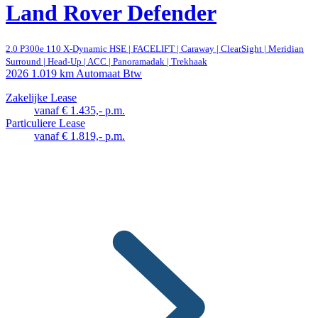
Land Rover Defender
2.0 P300e 110 X-Dynamic HSE | FACELIFT | Caraway | ClearSight | Meridian
Surround | Head-Up | ACC | Panoramadak | Trekhaak
2026
1.019 km
Automaat
Btw
Zakelijke Lease
vanaf € 1.435,- p.m.
Particuliere Lease
vanaf € 1.819,- p.m.