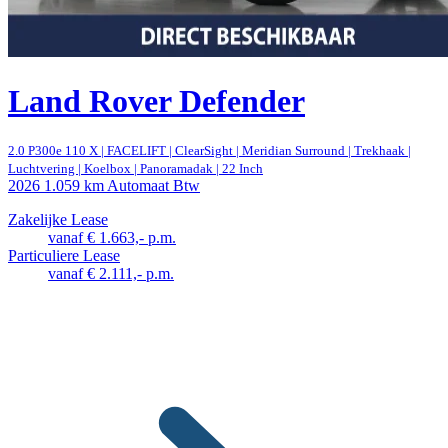
Land Rover Defender
2.0 P300e 110 X | FACELIFT | ClearSight | Meridian Surround | Trekhaak |
Luchtvering | Koelbox | Panoramadak | 22 Inch
2026
1.059 km
Automaat
Btw
Zakelijke Lease
vanaf € 1.663,- p.m.
Particuliere Lease
vanaf € 2.111,- p.m.