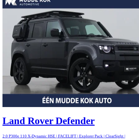
Land Rover Defender
2.0 P300e 110 X-Dynamic HSE | FACELIFT | Explorer Pack | ClearSight |