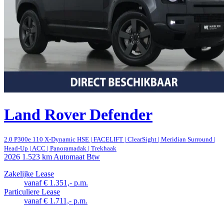
Land Rover Defender
2.0 P300e 110 X-Dynamic HSE | FACELIFT | ClearSight | Meridian Surround |
Head-Up | ACC | Panoramadak | Trekhaak
2026
1.523 km
Automaat
Btw
Zakelijke Lease
vanaf € 1.351,- p.m.
Particuliere Lease
vanaf € 1.711,- p.m.