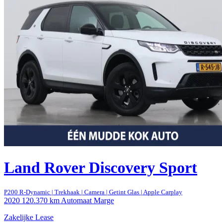
Land Rover Discovery Sport
P200 R-Dynamic | Trekhaak | Camera | Getint Glas | Apple Carplay
2020
120.370 km
Automaat
Marge
Zakelijke Lease