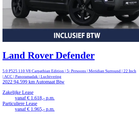
Land Rover Defender
5.0 P525 110 V8 Carpathian Edition | 5- Persoons | Meridian Surround | 22 Inch
| ACC | Panoramadak | Luchtvering
2022
94.599 km
Automaat
Btw
Zakelijke Lease
vanaf € 1.618,- p.m.
Particuliere Lease
vanaf € 1.965,- p.m.