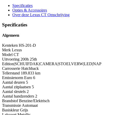
Specificaties
Opties
& Accessoires
Over deze Lexus CT
Omschrijving
Specificaties
Algemeen
Kenteken
HS-201-D
Merk
Lexus
Model
CT
Uitvoering
200h 25th
Edition|SCHUIFDAK|CAMERA|STOELVERW|LED|NAP
Carrosserie
Hatchback
Tellerstand
189.833 km
Emissienorm
Euro 6
Aantal deuren
5
Aantal zitplaatsen
5
Aantal sleutels
2
Aantal handzenders
2
Brandstof
Benzine/Elektrisch
Transmissie
Automaat
Basiskleur
Grijs
Laksoort
Metallic