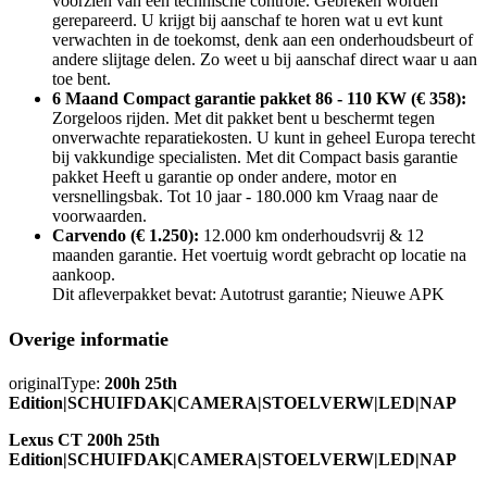
voorzien van een technische controle. Gebreken worden
gerepareerd. U krijgt bij aanschaf te horen wat u evt kunt
verwachten in de toekomst, denk aan een onderhoudsbeurt of
andere slijtage delen. Zo weet u bij aanschaf direct waar u aan
toe bent.
6 Maand Compact garantie pakket 86 - 110 KW (€ 358):
Zorgeloos rijden. Met dit pakket bent u beschermt tegen
onverwachte reparatiekosten. U kunt in geheel Europa terecht
bij vakkundige specialisten. Met dit Compact basis garantie
pakket Heeft u garantie op onder andere, motor en
versnellingsbak. Tot 10 jaar - 180.000 km Vraag naar de
voorwaarden.
Carvendo (€ 1.250):
12.000 km onderhoudsvrij & 12
maanden garantie. Het voertuig wordt gebracht op locatie na
aankoop.
Dit afleverpakket bevat: Autotrust garantie; Nieuwe APK
Overige informatie
originalType:
200h 25th
Edition|SCHUIFDAK|CAMERA|STOELVERW|LED|NAP
Lexus CT 200h 25th
Edition|SCHUIFDAK|CAMERA|STOELVERW|LED|NAP