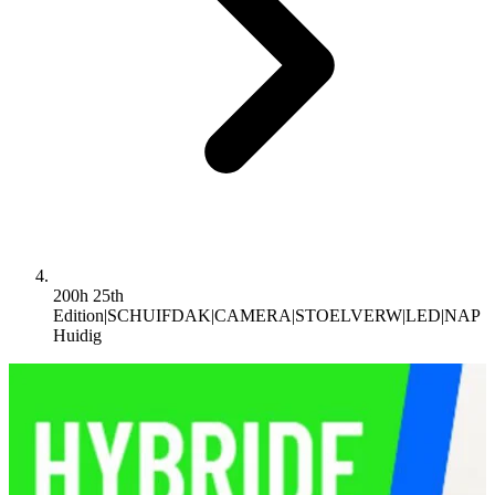
200h 25th
Edition|SCHUIFDAK|CAMERA|STOELVERW|LED|NAP
Huidig