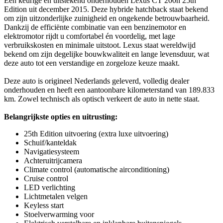
Een keurige en uitstekend onderhouden Lexus CT 200h 25th
Edition uit december 2015. Deze hybride hatchback staat bekend
om zijn uitzonderlijke zuinigheid en ongekende betrouwbaarheid.
Dankzij de efficiënte combinatie van een benzinemotor en
elektromotor rijdt u comfortabel én voordelig, met lage
verbruikskosten en minimale uitstoot. Lexus staat wereldwijd
bekend om zijn degelijke bouwkwaliteit en lange levensduur, wat
deze auto tot een verstandige en zorgeloze keuze maakt.
Deze auto is origineel Nederlands geleverd, volledig dealer
onderhouden en heeft een aantoonbare kilometerstand van 189.833
km. Zowel technisch als optisch verkeert de auto in nette staat.
Belangrijkste opties en uitrusting:
25th Edition uitvoering (extra luxe uitvoering)
Schuif/kanteldak
Navigatiesysteem
Achteruitrijcamera
Climate control (automatische airconditioning)
Cruise control
LED verlichting
Lichtmetalen velgen
Keyless start
Stoelverwarming voor