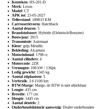
Kenteken
: HS-201-D
Merk
: Lexus
Model
: CT
APK tot
: 23-05-2027
Tellerstand
: 189833 KM
Carrosserievorm
: Hatchback
Aantal deuren
: 5
Brandstofsoort
: Hybride (Elektrisch/Benzine)
Bouwjaar
: 2015
Transmissie
: Automaat
Kleur
: grijs Metallic
Bekleding
: Alcantara
Motorinhoud
: 1798 cc
Aantal cilinders
: 4
Motorcode
: 2ZR
Vermogen
: 100 kW / 136pk
Ledig gewicht
: 1345 kg
Aantal zitplaatsen
: 5
Verbruik
: 3.6 l/100 km
BTW/Marge
: Marge, de BTW is niet aftrekbaar
Lengte
: 435 cm
Breedte
: 177 cm
Hoogte
: 1445 cm
Aantal sleutels
: 2
Onderhoudshistorie aanwezig
: Dealer onderhouden