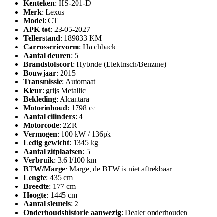
Kenteken
: HS-201-D
Merk
: Lexus
Model
: CT
APK tot
: 23-05-2027
Tellerstand
: 189833 KM
Carrosserievorm
: Hatchback
Aantal deuren
: 5
Brandstofsoort
: Hybride (Elektrisch/Benzine)
Bouwjaar
: 2015
Transmissie
: Automaat
Kleur
: grijs Metallic
Bekleding
: Alcantara
Motorinhoud
: 1798 cc
Aantal cilinders
: 4
Motorcode
: 2ZR
Vermogen
: 100 kW / 136pk
Ledig gewicht
: 1345 kg
Aantal zitplaatsen
: 5
Verbruik
: 3.6 l/100 km
BTW/Marge
: Marge, de BTW is niet aftrekbaar
Lengte
: 435 cm
Breedte
: 177 cm
Hoogte
: 1445 cm
Aantal sleutels
: 2
Onderhoudshistorie aanwezig
: Dealer onderhouden