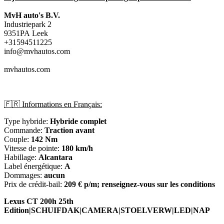
MvH auto's B.V.
Industriepark 2
9351PA Leek
+31594511225
info@mvhautos.com
mvhautos.com
🇫🇷 Informations en Français:
Type hybride:
Hybride complet
Commande:
Traction avant
Couple:
142 Nm
Vitesse de pointe:
180 km/h
Habillage:
Alcantara
Label énergétique:
A
Dommages:
aucun
Prix de crédit-bail:
209 € p/m; renseignez-vous sur les conditions
Lexus CT 200h 25th
Edition|SCHUIFDAK|CAMERA|STOELVERW|LED|NAP