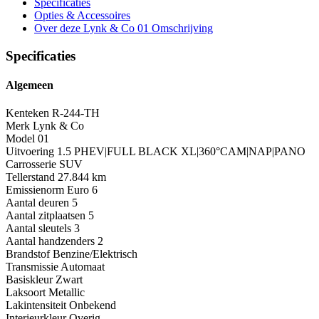
Specificaties
Opties
& Accessoires
Over deze Lynk & Co 01
Omschrijving
Specificaties
Algemeen
Kenteken
R-244-TH
Merk
Lynk & Co
Model
01
Uitvoering
1.5 PHEV|FULL BLACK XL|360°CAM|NAP|PANO
Carrosserie
SUV
Tellerstand
27.844 km
Emissienorm
Euro 6
Aantal deuren
5
Aantal zitplaatsen
5
Aantal sleutels
3
Aantal handzenders
2
Brandstof
Benzine/Elektrisch
Transmissie
Automaat
Basiskleur
Zwart
Laksoort
Metallic
Lakintensiteit
Onbekend
Interieurkleur
Overig