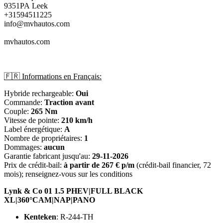
9351PA Leek
+31594511225
info@mvhautos.com
mvhautos.com
🇫🇷 Informations en Français:
Hybride rechargeable:
Oui
Commande:
Traction avant
Couple:
265 Nm
Vitesse de pointe:
210 km/h
Label énergétique:
A
Nombre de propriétaires:
1
Dommages:
aucun
Garantie fabricant jusqu'au:
29-11-2026
Prix de crédit-bail:
à partir de 267 € p/m
(crédit-bail financier, 72
mois); renseignez-vous sur les conditions
Lynk & Co 01 1.5 PHEV|FULL BLACK
XL|360°CAM|NAP|PANO
Kenteken
: R-244-TH