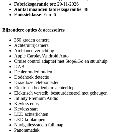
Fabrieksgarantie tot
: 29-11-2026
Aantal maanden fabrieksgarantie
: 48
Emissieklasse
: Euro 6
Bijzondere opties & accessoires
360 graden camera
Achteruitrijcamera
Ambiance verlichting
Apple Carplay/Android Auto
Cruise control adaptief met Stop&Go en stuurhulp
DAB
Dealer onderhouden
Dodehoek detectie
Draadloze telefoonlader
Elektrisch bedienbare achterklep
Elektrisch verstelb. bestuurdersstoel met geheugen
Infinity Premium Audio
Keyless entry
Keyless start
LED achterlichten
LED koplampen
Navigatiesysteem full map
Panoramadak