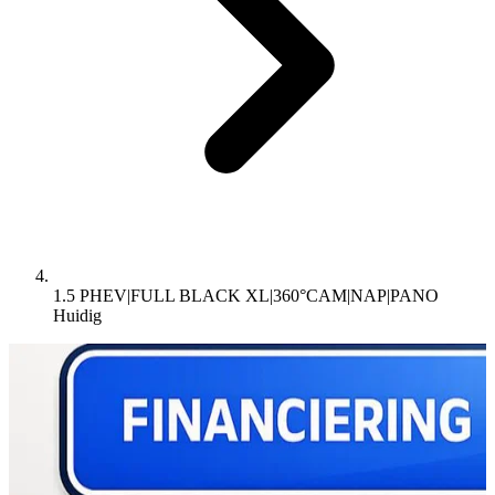
1.5 PHEV|FULL BLACK XL|360°CAM|NAP|PANO
Huidig