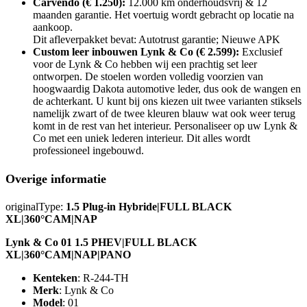
Carvendo (€ 1.250):
12.000 km onderhoudsvrij & 12
maanden garantie. Het voertuig wordt gebracht op locatie na
aankoop.
Dit afleverpakket bevat: Autotrust garantie; Nieuwe APK
Custom leer inbouwen Lynk & Co (€ 2.599):
Exclusief
voor de Lynk & Co hebben wij een prachtig set leer
ontworpen. De stoelen worden volledig voorzien van
hoogwaardig Dakota automotive leder, dus ook de wangen en
de achterkant. U kunt bij ons kiezen uit twee varianten stiksels
namelijk zwart of de twee kleuren blauw wat ook weer terug
komt in de rest van het interieur. Personaliseer op uw Lynk &
Co met een uniek lederen interieur. Dit alles wordt
professioneel ingebouwd.
Overige informatie
originalType:
1.5 Plug-in Hybride|FULL BLACK
XL|360°CAM|NAP
Lynk & Co 01 1.5 PHEV|FULL BLACK
XL|360°CAM|NAP|PANO
Kenteken
: R-244-TH
Merk
: Lynk & Co
Model
: 01