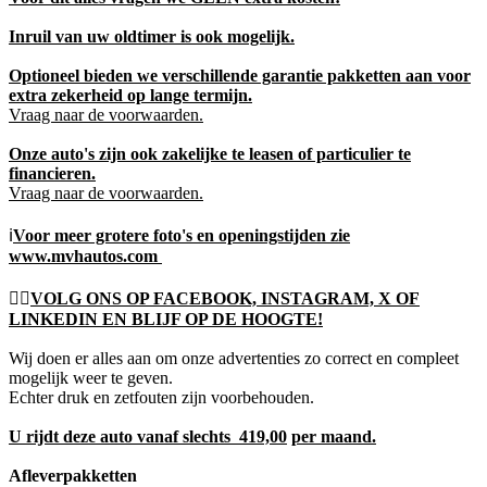
Inruil van uw oldtimer is ook mogelijk.
Optioneel bieden we verschillende garantie pakketten aan voor
extra zekerheid op lange termijn.
Vraag naar de voorwaarden.
Onze auto's zijn ook zakelijke te leasen of particulier te
financieren.
Vraag naar de voorwaarden.
ℹ️
Voor meer grotere foto's en openingstijden zie
www.mvhautos.com
👍🏻
VOLG ONS OP FACEBOOK, INSTAGRAM, X OF
LINKEDIN EN BLIJF OP DE HOOGTE!
Wij doen er alles aan om onze advertenties zo correct en compleet
mogelijk weer te geven.
Echter druk en zetfouten zijn voorbehouden.
U rijdt deze auto vanaf slechts 419,00
per maand.
Afleverpakketten