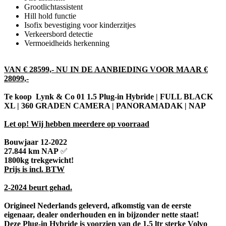
Grootlichtassistent
Hill hold functie
Isofix bevestiging voor kinderzitjes
Verkeersbord detectie
Vermoeidheids herkenning
VAN € 28599,- NU IN DE AANBIEDING VOOR MAAR €
28099,-
Te koop Lynk & Co 01 1.5 Plug-in Hybride | FULL BLACK
XL | 360 GRADEN CAMERA | PANORAMADAK | NAP
Let op! Wij hebben meerdere op voorraad
Bouwjaar 12-2022
27.844 km NAP
✅
1800kg trekgewicht!
Prijs is incl. BTW
2-2024 beurt gehad.
Origineel Nederlands geleverd, afkomstig van de eerste
eigenaar, dealer onderhouden en in bijzonder nette staat!
Deze Plug-in Hybride is voorzien van de 1.5 ltr sterke Volvo