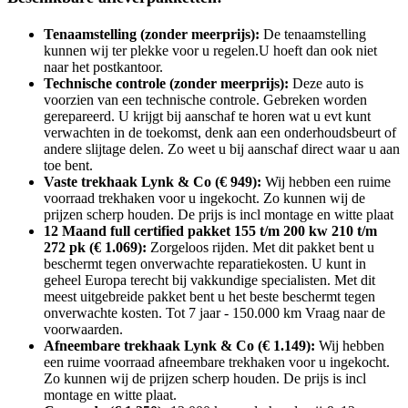
Tenaamstelling (zonder meerprijs):
De tenaamstelling
kunnen wij ter plekke voor u regelen.U hoeft dan ook niet
naar het postkantoor.
Technische controle (zonder meerprijs):
Deze auto is
voorzien van een technische controle. Gebreken worden
gerepareerd. U krijgt bij aanschaf te horen wat u evt kunt
verwachten in de toekomst, denk aan een onderhoudsbeurt of
andere slijtage delen. Zo weet u bij aanschaf direct waar u aan
toe bent.
Vaste trekhaak Lynk & Co (€ 949):
Wij hebben een ruime
voorraad trekhaken voor u ingekocht. Zo kunnen wij de
prijzen scherp houden. De prijs is incl montage en witte plaat
12 Maand full certified pakket 155 t/m 200 kw 210 t/m
272 pk (€ 1.069):
Zorgeloos rijden. Met dit pakket bent u
beschermt tegen onverwachte reparatiekosten. U kunt in
geheel Europa terecht bij vakkundige specialisten. Met dit
meest uitgebreide pakket bent u het beste beschermt tegen
onverwachte kosten. Tot 7 jaar - 150.000 km Vraag naar de
voorwaarden.
Afneembare trekhaak Lynk & Co (€ 1.149):
Wij hebben
een ruime voorraad afneembare trekhaken voor u ingekocht.
Zo kunnen wij de prijzen scherp houden. De prijs is incl
montage en witte plaat.