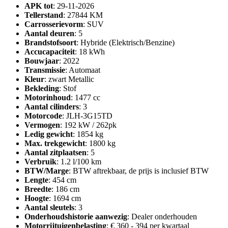
APK tot
: 29-11-2026
Tellerstand
: 27844 KM
Carrosserievorm
: SUV
Aantal deuren
: 5
Brandstofsoort
: Hybride (Elektrisch/Benzine)
Accucapaciteit
: 18 kWh
Bouwjaar
: 2022
Transmissie
: Automaat
Kleur
: zwart Metallic
Bekleding
: Stof
Motorinhoud
: 1477 cc
Aantal cilinders
: 3
Motorcode
: JLH-3G15TD
Vermogen
: 192 kW / 262pk
Ledig gewicht
: 1854 kg
Max. trekgewicht
: 1800 kg
Aantal zitplaatsen
: 5
Verbruik
: 1.2 l/100 km
BTW/Marge
: BTW aftrekbaar, de prijs is inclusief BTW
Lengte
: 454 cm
Breedte
: 186 cm
Hoogte
: 1694 cm
Aantal sleutels
: 3
Onderhoudshistorie aanwezig
: Dealer onderhouden
Motorrijtuigenbelasting
: € 360 - 394 per kwartaal