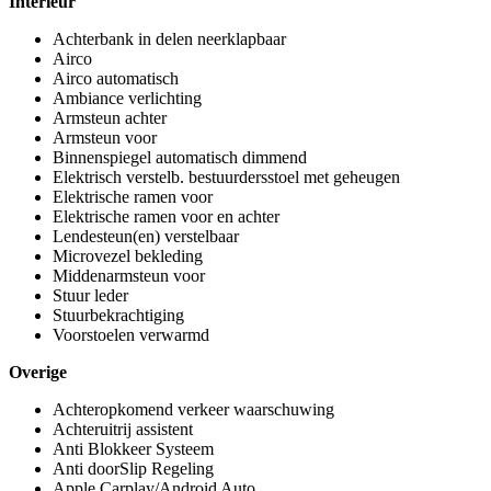
Interieur
Achterbank in delen neerklapbaar
Airco
Airco automatisch
Ambiance verlichting
Armsteun achter
Armsteun voor
Binnenspiegel automatisch dimmend
Elektrisch verstelb. bestuurdersstoel met geheugen
Elektrische ramen voor
Elektrische ramen voor en achter
Lendesteun(en) verstelbaar
Microvezel bekleding
Middenarmsteun voor
Stuur leder
Stuurbekrachtiging
Voorstoelen verwarmd
Overige
Achteropkomend verkeer waarschuwing
Achteruitrij assistent
Anti Blokkeer Systeem
Anti doorSlip Regeling
Apple Carplay/Android Auto