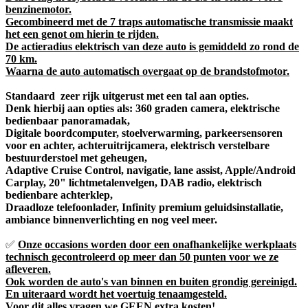
benzinemotor.
Gecombineerd met de 7 traps automatische transmissie maakt
het een genot om hierin te rijden.
De actieradius elektrisch van deze auto is gemiddeld zo rond de
70 km.
Waarna de auto automatisch overgaat op de brandstofmotor.
Standaard zeer rijk uitgerust met een tal aan opties.
Denk hierbij aan opties als: 360 graden camera, elektrische
bedienbaar panoramadak,
Digitale boordcomputer, stoelverwarming, parkeersensoren
voor en achter, achteruitrijcamera, elektrisch verstelbare
bestuurderstoel met geheugen,
Adaptive Cruise Control, navigatie, lane assist, Apple/Android
Carplay, 20" lichtmetalenvelgen, DAB radio, elektrisch
bedienbare achterklep,
Draadloze telefoonlader, Infinity premium geluidsinstallatie,
ambiance binnenverlichting en nog veel meer.
✅
Onze occasions worden door een onafhankelijke werkplaats
technisch gecontroleerd op meer dan 50 punten voor we ze
afleveren.
Ook worden de auto's van binnen en buiten grondig gereinigd.
En uiteraard wordt het voertuig tenaamgesteld.
Voor dit alles vragen we GEEN extra kosten!