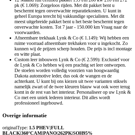
pk (€ 1.069): Zorgeloos rijden. Met dit pakket bent u
beschermt tegen onverwachte reparatiekosten. U kunt in
geheel Europa terecht bij vakkundige specialisten. Met dit
meest uitgebreide pakket bent u het beste beschermt tegen
onverwachte kosten. Tot 7 jaar - 150.000 km Vraag naar de
voorwaarden.
Afneembare trekhaak Lynk & Co (€ 1.149): Wij hebben een
ruime voorraad afneembare trekhaken voor u ingekocht. Zo
kunnen wij de prijzen scherp houden. De prijs is incl montage
en witte plaat.
Custom leer inbouwen Lynk & Co (€ 2.599): Exclusief voor
de Lynk & Co hebben wij een prachtig set leer ontworpen.
De stoelen worden volledig voorzien van hoogwaardig
Dakota automotive leder, dus ook de wangen en de
achterkant. U kunt bij ons kiezen uit twee varianten stiksels
namelijk zwart of de twee kleuren blauw wat ook weer terug
komt in de rest van het interieur. Personaliseer op uw Lynk &
Co met een uniek lederen interieur. Dit alles wordt
professioneel ingebouwd.
Overige informatie
originalType:
1.5 PHEV|FULL
BLACK|360°CAM|PANO|262PK|SOH95%