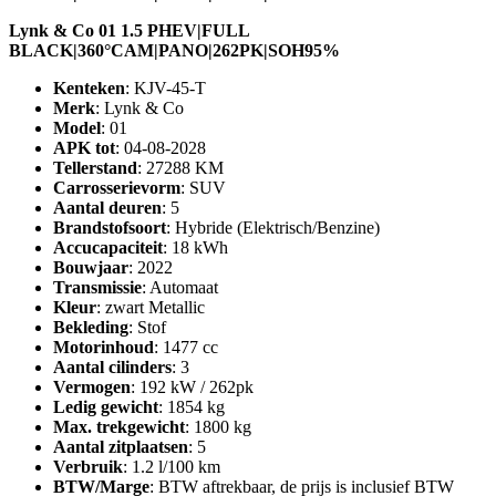
Lynk & Co 01 1.5 PHEV|FULL
BLACK|360°CAM|PANO|262PK|SOH95%
Kenteken
: KJV-45-T
Merk
: Lynk & Co
Model
: 01
APK tot
: 04-08-2028
Tellerstand
: 27288 KM
Carrosserievorm
: SUV
Aantal deuren
: 5
Brandstofsoort
: Hybride (Elektrisch/Benzine)
Accucapaciteit
: 18 kWh
Bouwjaar
: 2022
Transmissie
: Automaat
Kleur
: zwart Metallic
Bekleding
: Stof
Motorinhoud
: 1477 cc
Aantal cilinders
: 3
Vermogen
: 192 kW / 262pk
Ledig gewicht
: 1854 kg
Max. trekgewicht
: 1800 kg
Aantal zitplaatsen
: 5
Verbruik
: 1.2 l/100 km
BTW/Marge
: BTW aftrekbaar, de prijs is inclusief BTW