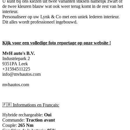
U kunt bij ons kiezen uit twee varianten stiksels namelijk zwart of
de twee kleuren blauw wat ook weer terug komt in de rest van het
interieur.
Personaliseer op uw Lynk & Co met een uniek lederen interieur.
Dit alles wordt professioneel ingebouwd.
Kijk voor een volledige foto reportage op onze website !
MvH auto's B.V.
Industriepark 2
9351PA Leek
+31594511225
info@mvhautos.com
mvhautos.com
🇫🇷 Informations en Français:
Hybride rechargeable:
Oui
Commande:
Traction avant
Couple:
265 Nm