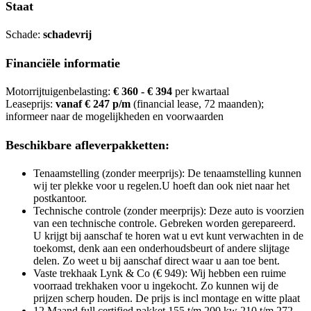
Staat
Schade:
schadevrij
Financiële informatie
Motorrijtuigenbelasting:
€ 360 - € 394
per kwartaal
Leaseprijs:
vanaf € 247 p/m
(financial lease, 72 maanden);
informeer naar de mogelijkheden en voorwaarden
Beschikbare afleverpakketten:
Tenaamstelling (zonder meerprijs): De tenaamstelling kunnen
wij ter plekke voor u regelen.U hoeft dan ook niet naar het
postkantoor.
Technische controle (zonder meerprijs): Deze auto is voorzien
van een technische controle. Gebreken worden gerepareerd.
U krijgt bij aanschaf te horen wat u evt kunt verwachten in de
toekomst, denk aan een onderhoudsbeurt of andere slijtage
delen. Zo weet u bij aanschaf direct waar u aan toe bent.
Vaste trekhaak Lynk & Co (€ 949): Wij hebben een ruime
voorraad trekhaken voor u ingekocht. Zo kunnen wij de
prijzen scherp houden. De prijs is incl montage en witte plaat
12 Maand full certified pakket 155 t/m 200 kw 210 t/m 272