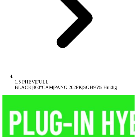
1.5 PHEV|FULL
BLACK|360°CAM|PANO|262PK|SOH95%
Huidig