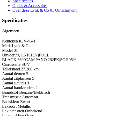
Specificaties
Opties
& Accessoires
Over deze Lynk & Co 01
Omschrijving
Specificaties
Algemeen
Kenteken
KJV-45-T
Merk
Lynk & Co
Model
01
Uitvoering
1.5 PHEV|FULL
BLACK|360°CAM|PANO|262PK|SOH95%
Carrosserie
SUV
Tellerstand
27.288 km
Aantal deuren
5
Aantal zitplaatsen
5
Aantal sleutels
3
Aantal handzenders
2
Brandstof
Benzine/Elektrisch
Transmissie
Automaat
Basiskleur
Zwart
Laksoort
Metallic
Lakintensiteit
Onbekend
Interieurkleur
Overig