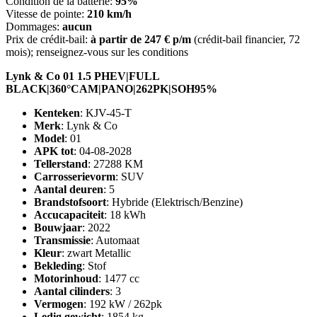
Condition de la batterie:
95%
Vitesse de pointe:
210 km/h
Dommages:
aucun
Prix de crédit-bail:
à partir de 247 € p/m
(crédit-bail financier, 72
mois); renseignez-vous sur les conditions
Lynk & Co 01 1.5 PHEV|FULL
BLACK|360°CAM|PANO|262PK|SOH95%
Kenteken
: KJV-45-T
Merk
: Lynk & Co
Model
: 01
APK tot
: 04-08-2028
Tellerstand
: 27288 KM
Carrosserievorm
: SUV
Aantal deuren
: 5
Brandstofsoort
: Hybride (Elektrisch/Benzine)
Accucapaciteit
: 18 kWh
Bouwjaar
: 2022
Transmissie
: Automaat
Kleur
: zwart Metallic
Bekleding
: Stof
Motorinhoud
: 1477 cc
Aantal cilinders
: 3
Vermogen
: 192 kW / 262pk
Ledig gewicht
: 1854 kg