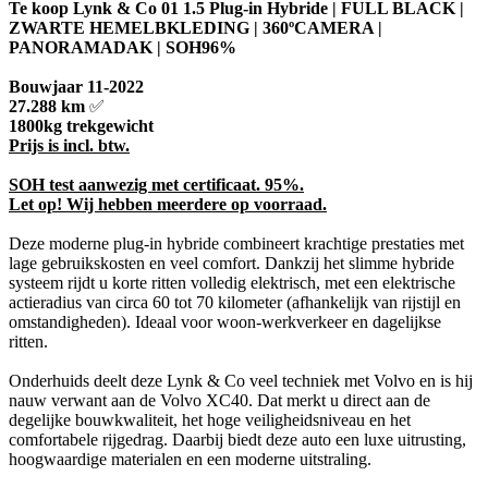
Te koop Lynk & Co 01 1.5 Plug-in Hybride | FULL BLACK |
ZWARTE HEMELBKLEDING | 360ºCAMERA |
PANORAMADAK | SOH96%
Bouwjaar 11-2022
27.288 km
✅
1800kg trekgewicht
Prijs is incl. btw.
SOH test aanwezig met certificaat. 95%.
Let op! Wij hebben meerdere op voorraad.
Deze moderne plug-in hybride combineert krachtige prestaties met
lage gebruikskosten en veel comfort. Dankzij het slimme hybride
systeem rijdt u korte ritten volledig elektrisch, met een elektrische
actieradius van circa 60 tot 70 kilometer (afhankelijk van rijstijl en
omstandigheden). Ideaal voor woon-werkverkeer en dagelijkse
ritten.
Onderhuids deelt deze Lynk & Co veel techniek met Volvo en is hij
nauw verwant aan de Volvo XC40. Dat merkt u direct aan de
degelijke bouwkwaliteit, het hoge veiligheidsniveau en het
comfortabele rijgedrag. Daarbij biedt deze auto een luxe uitrusting,
hoogwaardige materialen en een moderne uitstraling.