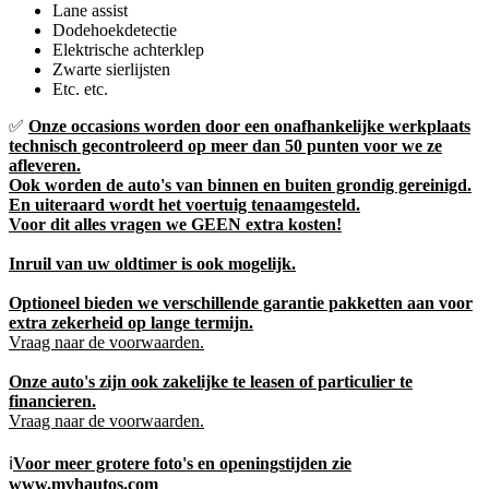
Lane assist
Dodehoekdetectie
Elektrische achterklep
Zwarte sierlijsten
Etc. etc.
✅
Onze occasions worden door een onafhankelijke werkplaats
technisch gecontroleerd op meer dan 50 punten voor we ze
afleveren.
Ook worden de auto's van binnen en buiten grondig gereinigd.
En uiteraard wordt het voertuig tenaamgesteld.
Voor dit alles vragen we GEEN extra kosten!
Inruil van uw oldtimer is ook mogelijk.
Optioneel bieden we verschillende garantie pakketten aan voor
extra zekerheid op lange termijn.
Vraag naar de voorwaarden.
Onze auto's zijn ook zakelijke te leasen of particulier te
financieren.
Vraag naar de voorwaarden.
ℹ️
Voor meer grotere foto's en openingstijden zie
www.mvhautos.com