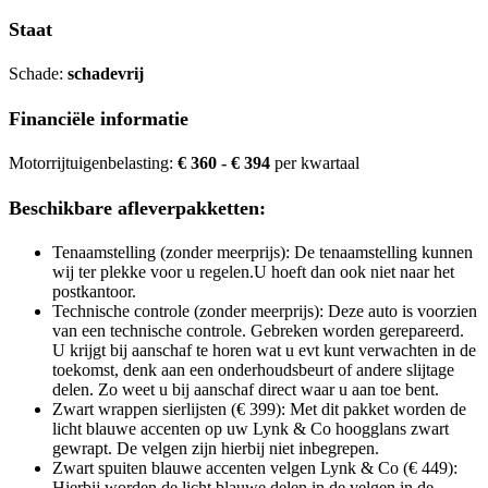
Staat
Schade:
schadevrij
Financiële informatie
Motorrijtuigenbelasting:
€ 360 - € 394
per kwartaal
Beschikbare afleverpakketten:
Tenaamstelling (zonder meerprijs): De tenaamstelling kunnen
wij ter plekke voor u regelen.U hoeft dan ook niet naar het
postkantoor.
Technische controle (zonder meerprijs): Deze auto is voorzien
van een technische controle. Gebreken worden gerepareerd.
U krijgt bij aanschaf te horen wat u evt kunt verwachten in de
toekomst, denk aan een onderhoudsbeurt of andere slijtage
delen. Zo weet u bij aanschaf direct waar u aan toe bent.
Zwart wrappen sierlijsten (€ 399): Met dit pakket worden de
licht blauwe accenten op uw Lynk & Co hoogglans zwart
gewrapt. De velgen zijn hierbij niet inbegrepen.
Zwart spuiten blauwe accenten velgen Lynk & Co (€ 449):
Hierbij worden de licht blauwe delen in de velgen in de