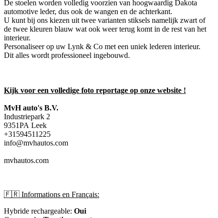
De stoelen worden volledig voorzien van hoogwaardig Dakota
automotive leder, dus ook de wangen en de achterkant.
U kunt bij ons kiezen uit twee varianten stiksels namelijk zwart of
de twee kleuren blauw wat ook weer terug komt in de rest van het
interieur.
Personaliseer op uw Lynk & Co met een uniek lederen interieur.
Dit alles wordt professioneel ingebouwd.
Kijk voor een volledige foto reportage op onze website !
MvH auto's B.V.
Industriepark 2
9351PA Leek
+31594511225
info@mvhautos.com
mvhautos.com
🇫🇷 Informations en Français:
Hybride rechargeable:
Oui