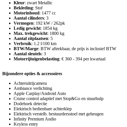
Kleur
: zwart Metallic
Bekleding
: Stof
Motorinhoud
: 1477 cc
Aantal cilinders
: 3
Vermogen
: 192 kW / 262pk
Ledig gewicht
: 1854 kg
Max. trekgewicht
: 1800 kg
Aantal zitplaatsen
: 5
Verbruik
: 1.2 l/100 km
BTW/Marge
: BTW aftrekbaar, de prijs is inclusief BTW
Aantal sleutels
: 3
Motorrijtuigenbelasting
: € 360 - 394 per kwartaal
Bijzondere opties & accessoires
Achteruitrijcamera
Ambiance verlichting
Apple Carplay/Android Auto
Cruise control adaptief met Stop&Go en stuurhulp
Dodehoek detectie
Elektrisch bedienbare achterklep
Elektrisch verstelb. bestuurdersstoel met geheugen
Infinity Premium Audio
Keyless entry