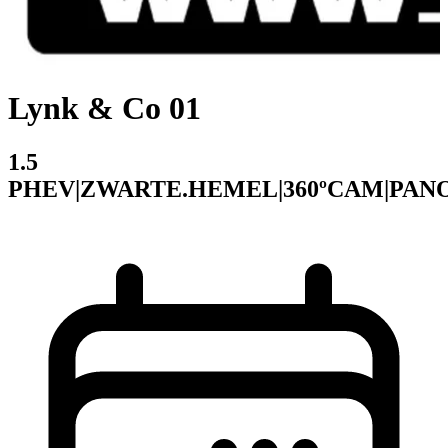
Lynk & Co 01
1.5
PHEV|ZWARTE.HEMEL|360ºCAM|PANO