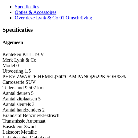
Specificaties
Opties
& Accessoires
Over deze Lynk & Co 01
Omschrijving
Specificaties
Algemeen
Kenteken
KLL-19-V
Merk
Lynk & Co
Model
01
Uitvoering
1.5
PHEV|ZWARTE.HEMEL|360ºCAM|PANO|262PK|SOH98%
Carrosserie
SUV
Tellerstand
9.507 km
Aantal deuren
5
Aantal zitplaatsen
5
Aantal sleutels
3
Aantal handzenders
2
Brandstof
Benzine/Elektrisch
Transmissie
Automaat
Basiskleur
Zwart
Laksoort
Metallic
Lakintensiteit
Onbekend