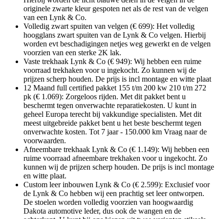
originele zwarte kleur gespoten net als de rest van de velgen
van een Lynk & Co.
Volledig zwart spuiten van velgen (€ 699): Het volledig
hoogglans zwart spuiten van de Lynk & Co velgen. Hierbij
worden evt beschadigingen netjes weg gewerkt en de velgen
voorzien van een sterke 2K lak.
Vaste trekhaak Lynk & Co (€ 949): Wij hebben een ruime
voorraad trekhaken voor u ingekocht. Zo kunnen wij de
prijzen scherp houden. De prijs is incl montage en witte plaat
12 Maand full certified pakket 155 t/m 200 kw 210 t/m 272
pk (€ 1.069): Zorgeloos rijden. Met dit pakket bent u
beschermt tegen onverwachte reparatiekosten. U kunt in
geheel Europa terecht bij vakkundige specialisten. Met dit
meest uitgebreide pakket bent u het beste beschermt tegen
onverwachte kosten. Tot 7 jaar - 150.000 km Vraag naar de
voorwaarden.
Afneembare trekhaak Lynk & Co (€ 1.149): Wij hebben een
ruime voorraad afneembare trekhaken voor u ingekocht. Zo
kunnen wij de prijzen scherp houden. De prijs is incl montage
en witte plaat.
Custom leer inbouwen Lynk & Co (€ 2.599): Exclusief voor
de Lynk & Co hebben wij een prachtig set leer ontworpen.
De stoelen worden volledig voorzien van hoogwaardig
Dakota automotive leder, dus ook de wangen en de