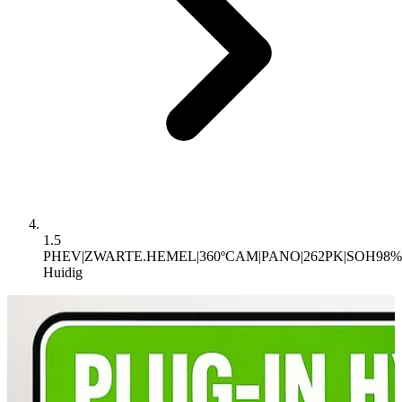
1.5
PHEV|ZWARTE.HEMEL|360ºCAM|PANO|262PK|SOH98%
Huidig