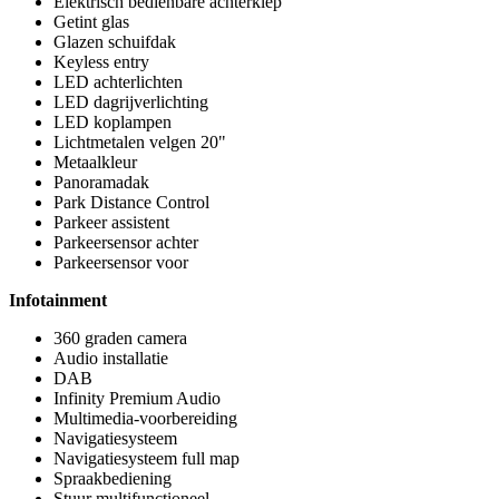
Elektrisch bedienbare achterklep
Getint glas
Glazen schuifdak
Keyless entry
LED achterlichten
LED dagrijverlichting
LED koplampen
Lichtmetalen velgen 20"
Metaalkleur
Panoramadak
Park Distance Control
Parkeer assistent
Parkeersensor achter
Parkeersensor voor
Infotainment
360 graden camera
Audio installatie
DAB
Infinity Premium Audio
Multimedia-voorbereiding
Navigatiesysteem
Navigatiesysteem full map
Spraakbediening
Stuur multifunctioneel