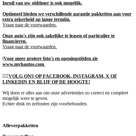
Inruil van uw oldtimer is ook mogelijk.
Optioneel bieden we verschillende garantie pakketten aan voor
extra zekerheid op lange termijn.
Vraag naar de voorwaarden.
Onze auto's zijn ook zakelijke te leasen of particulier te
financieren.
Vraag naar de voorwaarden.
ℹ️
Voor meer grotere foto's en openingstijden zie
www.mvhautos.com
👍🏻
VOLG ONS OP FACEBOOK, INSTAGRAM, X OF
LINKEDIN EN BLIJF OP DE HOOGTE!
Wij doen er alles aan om onze advertenties zo correct en compleet
mogelijk weer te geven.
Echter druk en zetfouten zijn voorbehouden.
Afleverpakketten