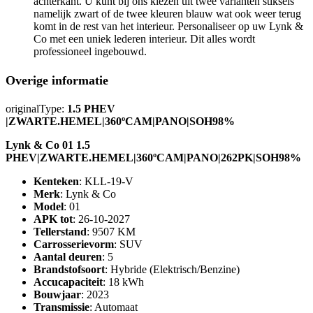
achterkant. U kunt bij ons kiezen uit twee varianten stiksels
namelijk zwart of de twee kleuren blauw wat ook weer terug
komt in de rest van het interieur. Personaliseer op uw Lynk &
Co met een uniek lederen interieur. Dit alles wordt
professioneel ingebouwd.
Overige informatie
originalType:
1.5 PHEV
|ZWARTE.HEMEL|360ºCAM|PANO|SOH98%
Lynk & Co 01 1.5
PHEV|ZWARTE.HEMEL|360ºCAM|PANO|262PK|SOH98%
Kenteken
: KLL-19-V
Merk
: Lynk & Co
Model
: 01
APK tot
: 26-10-2027
Tellerstand
: 9507 KM
Carrosserievorm
: SUV
Aantal deuren
: 5
Brandstofsoort
: Hybride (Elektrisch/Benzine)
Accucapaciteit
: 18 kWh
Bouwjaar
: 2023
Transmissie
: Automaat