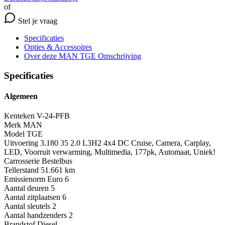
of
Stel je vraag
Specificaties
Opties
& Accessoires
Over deze MAN TGE
Omschrijving
Specificaties
Algemeen
Kenteken
V-24-PFB
Merk
MAN
Model
TGE
Uitvoering
3.180 35 2.0 L3H2 4x4 DC Cruise, Camera, Carplay,
LED, Voorruit verwarming, Multimedia, 177pk, Automaat, Uniek!
Carrosserie
Bestelbus
Tellerstand
51.661 km
Emissienorm
Euro 6
Aantal deuren
5
Aantal zitplaatsen
6
Aantal sleutels
2
Aantal handzenders
2
Brandstof
Diesel