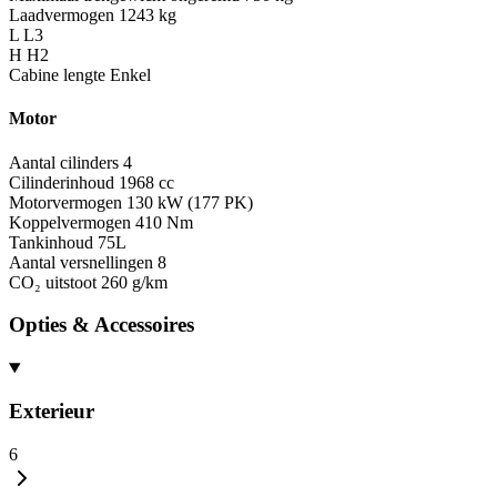
Laadvermogen
1243 kg
L
L3
H
H2
Cabine lengte
Enkel
Motor
Aantal cilinders
4
Cilinderinhoud
1968 cc
Motorvermogen
130 kW (177 PK)
Koppelvermogen
410 Nm
Tankinhoud
75L
Aantal versnellingen
8
CO₂ uitstoot
260 g/km
Opties & Accessoires
Exterieur
6