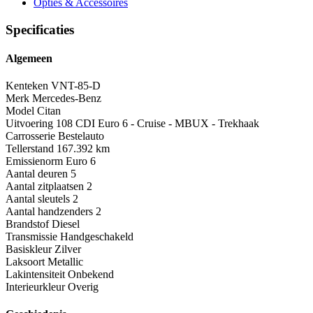
Opties
& Accessoires
Specificaties
Algemeen
Kenteken
VNT-85-D
Merk
Mercedes-Benz
Model
Citan
Uitvoering
108 CDI Euro 6 - Cruise - MBUX - Trekhaak
Carrosserie
Bestelauto
Tellerstand
167.392 km
Emissienorm
Euro 6
Aantal deuren
5
Aantal zitplaatsen
2
Aantal sleutels
2
Aantal handzenders
2
Brandstof
Diesel
Transmissie
Handgeschakeld
Basiskleur
Zilver
Laksoort
Metallic
Lakintensiteit
Onbekend
Interieurkleur
Overig