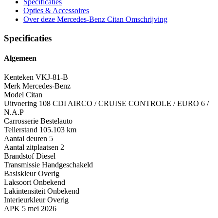
Specificaties
Opties
& Accessoires
Over deze Mercedes-Benz Citan
Omschrijving
Specificaties
Algemeen
Kenteken
VKJ-81-B
Merk
Mercedes-Benz
Model
Citan
Uitvoering
108 CDI AIRCO / CRUISE CONTROLE / EURO 6 /
N.A.P
Carrosserie
Bestelauto
Tellerstand
105.103 km
Aantal deuren
5
Aantal zitplaatsen
2
Brandstof
Diesel
Transmissie
Handgeschakeld
Basiskleur
Overig
Laksoort
Onbekend
Lakintensiteit
Onbekend
Interieurkleur
Overig
APK
5 mei 2026