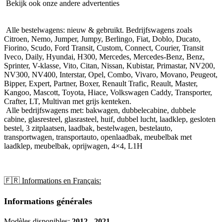
Bekijk ook onze andere advertenties
Alle bestelwagens: nieuw & gebruikt. Bedrijfswagens zoals
Citroen, Nemo, Jumper, Jumpy, Berlingo, Fiat, Doblo, Ducato,
Fiorino, Scudo, Ford Transit, Custom, Connect, Courier, Transit
Iveco, Daily, Hyundai, H300, Mercedes, Mercedes-Benz, Benz,
Sprinter, V-klasse, Vito, Citan, Nissan, Kubistar, Primastar, NV200,
NV300, NV400, Interstar, Opel, Combo, Vivaro, Movano, Peugeot,
Bipper, Expert, Partner, Boxer, Renault Trafic, Reault, Master,
Kangoo, Mascott, Toyota, Hiace, Volkswagen Caddy, Transporter,
Crafter, LT, Multivan met grijs kenteken.
Alle bedrijfswagens met: bakwagen, dubbelecabine, dubbele
cabine, glasresteel, glasrasteel, huif, dubbel lucht, laadklep, gesloten
bestel, 3 zitplaatsen, laadbak, bestelwagen, bestelauto,
transportwagen, transportauto, openlaadbak, meubelbak met
laadklep, meubelbak, oprijwagen, 4×4, L1H
🇫🇷 Informations en Français:
Informations générales
Modèles disponibles:
2012 - 2021