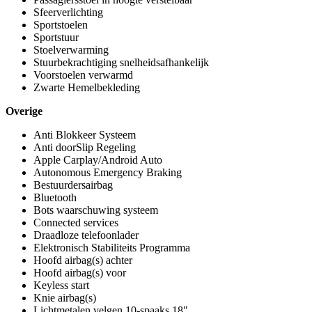
Sfeerverlichting
Sportstoelen
Sportstuur
Stoelverwarming
Stuurbekrachtiging snelheidsafhankelijk
Voorstoelen verwarmd
Zwarte Hemelbekleding
Overige
Anti Blokkeer Systeem
Anti doorSlip Regeling
Apple Carplay/Android Auto
Autonomous Emergency Braking
Bestuurdersairbag
Bluetooth
Bots waarschuwing systeem
Connected services
Draadloze telefoonlader
Elektronisch Stabiliteits Programma
Hoofd airbag(s) achter
Hoofd airbag(s) voor
Keyless start
Knie airbag(s)
Lichtmetalen velgen 10-spaaks 18"