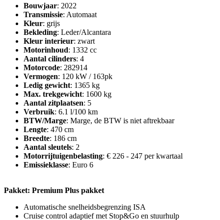
Bouwjaar
: 2022
Transmissie
: Automaat
Kleur
: grijs
Bekleding
: Leder/Alcantara
Kleur interieur
: zwart
Motorinhoud
: 1332 cc
Aantal cilinders
: 4
Motorcode
: 282914
Vermogen
: 120 kW / 163pk
Ledig gewicht
: 1365 kg
Max. trekgewicht
: 1600 kg
Aantal zitplaatsen
: 5
Verbruik
: 6.1 l/100 km
BTW/Marge
: Marge, de BTW is niet aftrekbaar
Lengte
: 470 cm
Breedte
: 186 cm
Aantal sleutels
: 2
Motorrijtuigenbelasting
: € 226 - 247 per kwartaal
Emissieklasse
: Euro 6
Pakket: Premium Plus pakket
Automatische snelheidsbegrenzing ISA
Cruise control adaptief met Stop&Go en stuurhulp