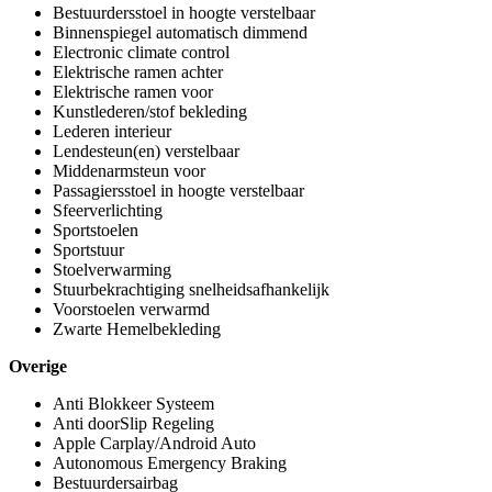
Bestuurdersstoel in hoogte verstelbaar
Binnenspiegel automatisch dimmend
Electronic climate control
Elektrische ramen achter
Elektrische ramen voor
Kunstlederen/stof bekleding
Lederen interieur
Lendesteun(en) verstelbaar
Middenarmsteun voor
Passagiersstoel in hoogte verstelbaar
Sfeerverlichting
Sportstoelen
Sportstuur
Stoelverwarming
Stuurbekrachtiging snelheidsafhankelijk
Voorstoelen verwarmd
Zwarte Hemelbekleding
Overige
Anti Blokkeer Systeem
Anti doorSlip Regeling
Apple Carplay/Android Auto
Autonomous Emergency Braking
Bestuurdersairbag