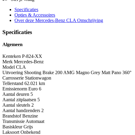
Specificaties
Opties
& Accessoires
Over deze Mercedes-Benz CLA
Omschrijving
Specificaties
Algemeen
Kenteken
P-824-XX
Merk
Mercedes-Benz
Model
CLA
Uitvoering
Shooting Brake 200 AMG Magno Grey Matt Pano 360°
Carrosserie
Stationwagon
Tellerstand
62.021 km
Emissienorm
Euro 6
Aantal deuren
5
Aantal zitplaatsen
5
Aantal sleutels
2
Aantal handzenders
2
Brandstof
Benzine
Transmissie
Automaat
Basiskleur
Grijs
Laksoort
Onbekend