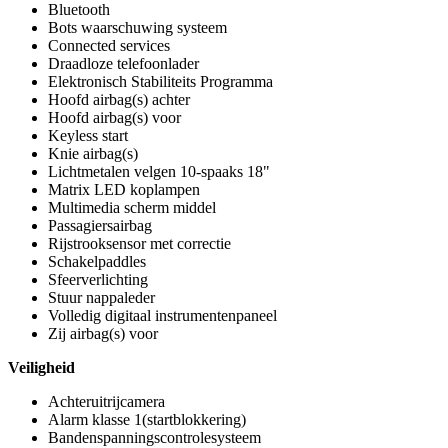
Bluetooth
Bots waarschuwing systeem
Connected services
Draadloze telefoonlader
Elektronisch Stabiliteits Programma
Hoofd airbag(s) achter
Hoofd airbag(s) voor
Keyless start
Knie airbag(s)
Lichtmetalen velgen 10-spaaks 18"
Matrix LED koplampen
Multimedia scherm middel
Passagiersairbag
Rijstrooksensor met correctie
Schakelpaddles
Sfeerverlichting
Stuur nappaleder
Volledig digitaal instrumentenpaneel
Zij airbag(s) voor
Veiligheid
Achteruitrijcamera
Alarm klasse 1(startblokkering)
Bandenspanningscontrolesysteem