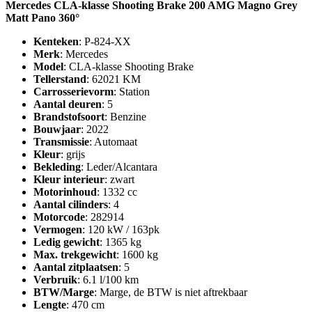
Mercedes CLA-klasse Shooting Brake 200 AMG Magno Grey
Matt Pano 360°
Kenteken
: P-824-XX
Merk
: Mercedes
Model
: CLA-klasse Shooting Brake
Tellerstand
: 62021 KM
Carrosserievorm
: Station
Aantal deuren
: 5
Brandstofsoort
: Benzine
Bouwjaar
: 2022
Transmissie
: Automaat
Kleur
: grijs
Bekleding
: Leder/Alcantara
Kleur interieur
: zwart
Motorinhoud
: 1332 cc
Aantal cilinders
: 4
Motorcode
: 282914
Vermogen
: 120 kW / 163pk
Ledig gewicht
: 1365 kg
Max. trekgewicht
: 1600 kg
Aantal zitplaatsen
: 5
Verbruik
: 6.1 l/100 km
BTW/Marge
: Marge, de BTW is niet aftrekbaar
Lengte
: 470 cm