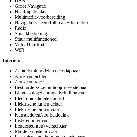
DAB
Groot Navigatie
Head-up display
Multimedia-voorbereiding
Navigatiesysteem full map + hard disk
Radio
Spraakbediening
Stuur multifunctioneel
Virtual Cockpit
WiFi
Interieur
Achterbank in delen neerklapbaar
Armsteun achter
Armsteun voor
Bestuurdersstoel in hoogte verstelbaar
Binnenspiegel automatisch dimmend
Electronic climate control
Elektrische ramen achter
Elektrische ramen voor
Kunstlederen/stof bekleding
Lederen interieur
Lendesteun(en) verstelbaar
Middenarmsteun voor
Passagiersstoel in hoogte verstelbaar