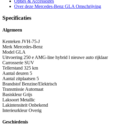
Opties
& Accessoires
Over deze Mercedes-Benz GLA
Omschrijving
Specificaties
Algemeen
Kenteken
JVH-75-J
Merk
Mercedes-Benz
Model
GLA
Uitvoering
250 e AMG-line hybrid l nieuwe auto rijklaar
Carrosserie
SUV
Tellerstand
325 km
Aantal deuren
5
Aantal zitplaatsen
5
Brandstof
Benzine/Elektrisch
Transmissie
Automaat
Basiskleur
Grijs
Laksoort
Metallic
Lakintensiteit
Onbekend
Interieurkleur
Overig
Geschiedenis